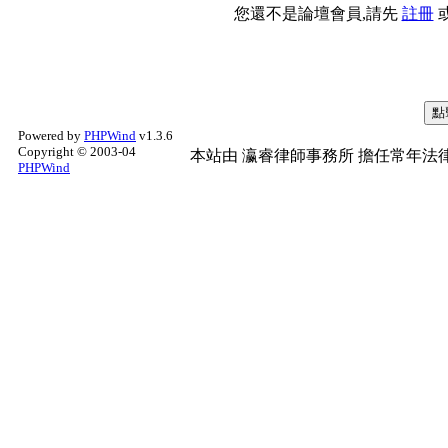
您還不是論壇會員,請先
註冊
Powered by
PHPWind
v1.3.6
Copyright © 2003-04
本站由
瀛睿律師事務所
擔任常年法律
PHPWind