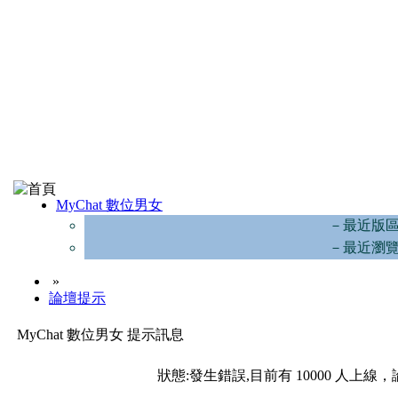
MyChat 數位男女
－最近版
－最近瀏
»
論壇提示
MyChat 數位男女 提示訊息
狀態:發生錯誤,目前有 10000 人上線