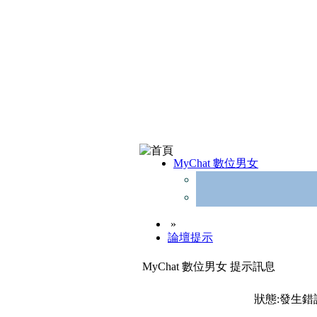
MyChat 數位男女
»
論壇提示
MyChat 數位男女 提示訊息
狀態:發生錯誤