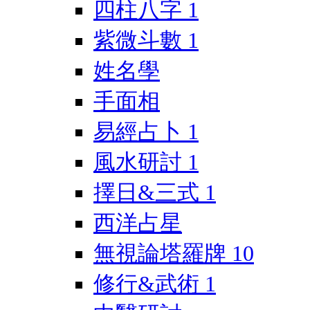
四柱八字
1
紫微斗數
1
姓名學
手面相
易經占卜
1
風水研討
1
擇日&三式
1
西洋占星
無視論塔羅牌
10
修行&武術
1