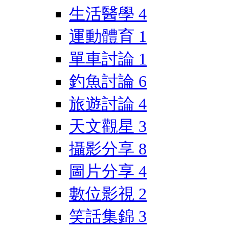
生活醫學
4
運動體育
1
單車討論
1
釣魚討論
6
旅遊討論
4
天文觀星
3
攝影分享
8
圖片分享
4
數位影視
2
笑話集錦
3