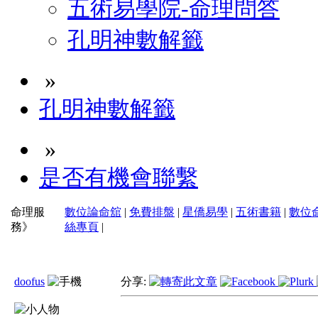
五術易學院-命理問答
孔明神數解籤
»
孔明神數解籤
»
是否有機會聯繫
命理服
數位論命舘
|
免費排盤
|
星僑易學
|
五術書籍
|
數位
務》
絲專頁
|
doofus
分享: