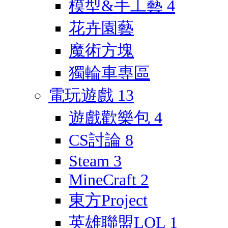
模型&手工藝
4
花卉園藝
魔術方塊
獨輪車專區
電玩遊戲
13
遊戲歡樂包
4
CS討論
8
Steam
3
MineCraft
2
東方Project
英雄聯盟LOL
1