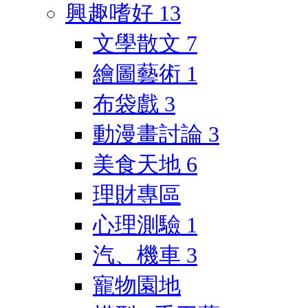
興趣嗜好
13
文學散文
7
繪圖藝術
1
布袋戲
3
動漫畫討論
3
美食天地
6
理財專區
心理測驗
1
汽、機車
3
寵物園地