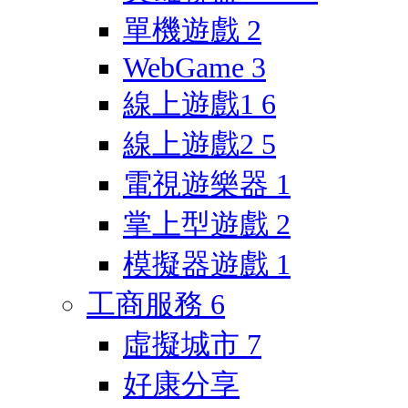
單機遊戲
2
WebGame
3
線上遊戲1
6
線上遊戲2
5
電視遊樂器
1
掌上型遊戲
2
模擬器遊戲
1
工商服務
6
虛擬城市
7
好康分享