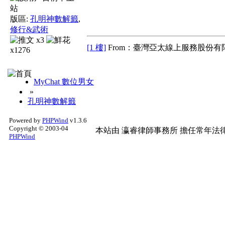
版區:
孔明神數解籤
,
修行&武術
x3
[1 樓]
From：臺灣亞太線上服務股份有限
x1276
MyChat 數位男女
»
孔明神數解籤
Powered by
PHPWind
v1.3.6
Copyright © 2003-04
本站由
瀛睿律師事務所
擔任常年法律
PHPWind