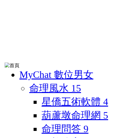
MyChat 數位男女
命理風水
15
星僑五術軟體
4
葫蘆墩命理網
5
命理問答
9