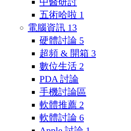
中醫研討
五術哈啦
1
電腦資訊
13
硬體討論
5
超頻 & 開箱
3
數位生活
2
PDA 討論
手機討論區
軟體推薦
2
軟體討論
6
Apple 討論
1