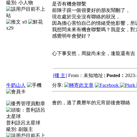
級別:
小人物
是否有機會聯繫
前陣子跟一個很要好的朋友鬧翻了，
現在處於完全沒有聯絡的狀況，
x0
因為擔心害怕自己的情緒受他影響，所
x29
我想問未來有機會聯繫嗎？我是女，對
感覺明年會變好？
心下事安然，周旋尚未全，逢龍還有吉
[樓 主]
From：未知地址 |
Posted：
2023-
牛奶山人
分享:
會的，過了農曆年的元宵節後會聯絡
普利語呂太星球
級別:
副版主