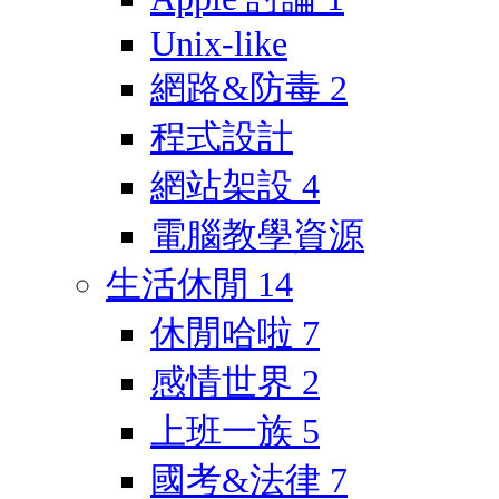
Unix-like
網路&防毒
2
程式設計
網站架設
4
電腦教學資源
生活休閒
14
休閒哈啦
7
感情世界
2
上班一族
5
國考&法律
7