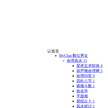
MyChat 数位男女
命理风水
15
星侨五术软体
4
葫芦墩命理网
5
命理问答
9
四柱八字
1
紫微斗数
1
姓名学
手面相
易经占卜
1
风水研讨
1