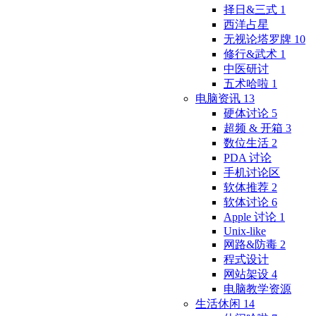
择日&三式
1
西洋占星
无视论塔罗牌
10
修行&武术
1
中医研讨
五术哈啦
1
电脑资讯
13
硬体讨论
5
超频 & 开箱
3
数位生活
2
PDA 讨论
手机讨论区
软体推荐
2
软体讨论
6
Apple 讨论
1
Unix-like
网路&防毒
2
程式设计
网站架设
4
电脑教学资源
生活休闲
14