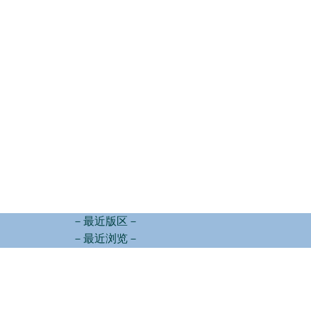
－最近版区－
－最近浏览－