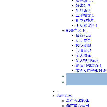
虚拟城市
7
好康分享
新品贩售
二手拍卖
1
租屋&找屋
工商建议区
1
站务专区
10
最新活动
活动成果
数位造型
心情日记
个人图库
新人报到练习
论坛问题建议
1
荣会及电子报讨论
»
命理风水
星侨五术软体
葫芦墩命理网