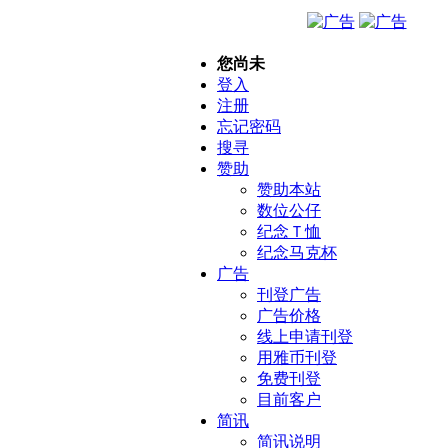
您尚未
登入
注册
忘记密码
搜寻
赞助
赞助本站
数位公仔
纪念Ｔ恤
纪念马克杯
广告
刊登广告
广告价格
线上申请刊登
用雅币刊登
免费刊登
目前客户
简讯
简讯说明