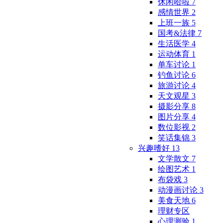
休闲哈啦
7
感情世界
2
上班一族
5
国考&法律
7
生活医学
4
运动体育
1
单车讨论
1
钓鱼讨论
6
旅游讨论
4
天文观星
3
摄影分享
8
图片分享
4
数位影视
2
笑话集锦
3
兴趣嗜好
13
文学散文
7
绘图艺术
1
布袋戏
3
动漫画讨论
3
美食天地
6
理财专区
心理测验
1