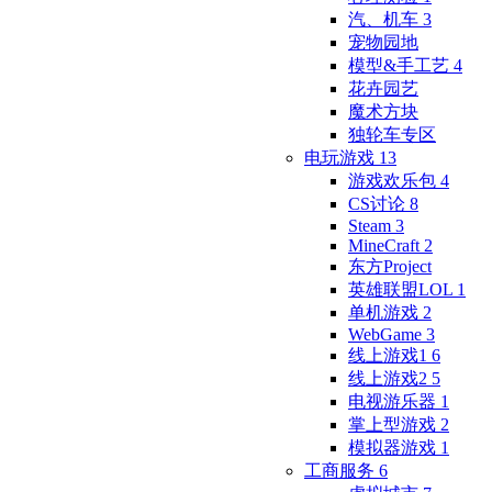
汽、机车
3
宠物园地
模型&手工艺
4
花卉园艺
魔术方块
独轮车专区
电玩游戏
13
游戏欢乐包
4
CS讨论
8
Steam
3
MineCraft
2
东方Project
英雄联盟LOL
1
单机游戏
2
WebGame
3
线上游戏1
6
线上游戏2
5
电视游乐器
1
掌上型游戏
2
模拟器游戏
1
工商服务
6