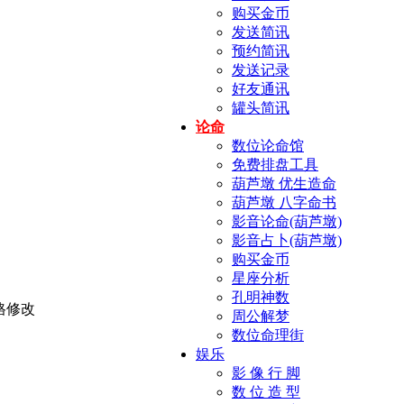
购买金币
发送简讯
预约简讯
发送记录
好友通讯
罐头简讯
论命
数位论命馆
免费排盘工具
葫芦墩 优生造命
葫芦墩 八字命书
影音论命(葫芦墩)
影音占卜(葫芦墩)
购买金币
星座分析
孔明神数
周公解梦
数位命理街
娱乐
影 像 行 脚
数 位 造 型