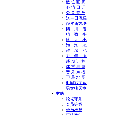
数 位 画 廊
心 情 日 记
公 益 彩 券
送生日蛋糕
俄罗斯方块
四 川 省
猜 数 字
比 大 小
泡 泡 龙
许 愿 池
万 年 历
经 期 计 算
体 重 测 量
音 乐 点 播
卫 星 地 图
时间戳字幕
男女聊天室
求助
论坛守则
会员等级
会员权限