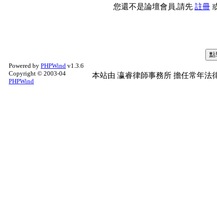
您還不是論壇會員,請先
註冊
Powered by
PHPWind
v1.3.6
Copyright © 2003-04
本站由
瀛睿律師事務所
擔任常年法律
PHPWind