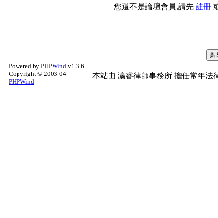
您還不是論壇會員,請先
註冊
Powered by
PHPWind
v1.3.6
Copyright © 2003-04
本站由
瀛睿律師事務所
擔任常年法律
PHPWind