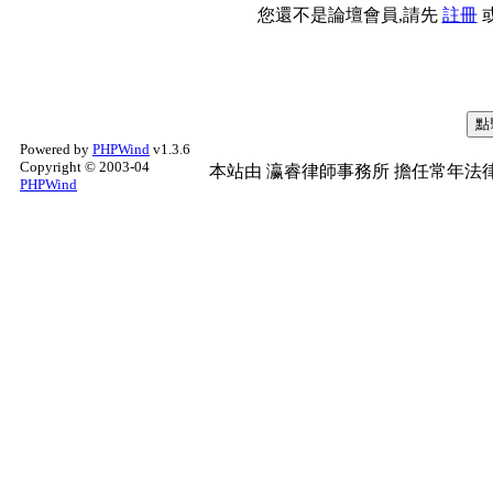
您還不是論壇會員,請先
註冊
Powered by
PHPWind
v1.3.6
Copyright © 2003-04
本站由
瀛睿律師事務所
擔任常年法律
PHPWind