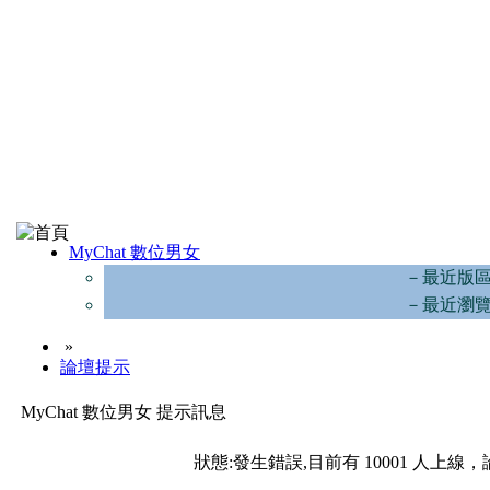
MyChat 數位男女
－最近版
－最近瀏
»
論壇提示
MyChat 數位男女 提示訊息
狀態:發生錯誤,目前有 10001 人上線