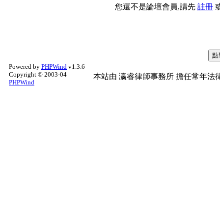
您還不是論壇會員,請先
註冊
Powered by
PHPWind
v1.3.6
Copyright © 2003-04
本站由
瀛睿律師事務所
擔任常年法律
PHPWind