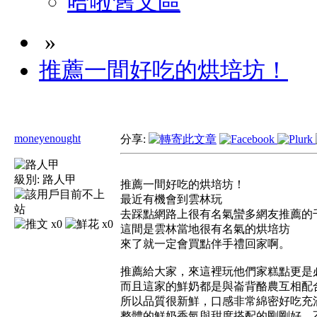
哈啦舊文區
»
推薦一間好吃的烘培坊！
moneyenought
分享:
級別:
路人甲
推薦一間好吃的烘培坊！
最近有機會到雲林玩
去踩點網路上很有名氣蠻多網友推薦的
x0
x0
這間是雲林當地很有名氣的烘培坊
來了就一定會買點伴手禮回家啊。
推薦給大家，來這裡玩他們家糕點更是
而且這家的鮮奶都是與崙背酪農互相配
所以品質很新鮮，口感非常綿密好吃充
整體的鮮奶香氣與甜度搭配的剛剛好，