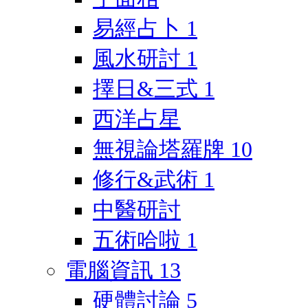
易經占卜
1
風水研討
1
擇日&三式
1
西洋占星
無視論塔羅牌
10
修行&武術
1
中醫研討
五術哈啦
1
電腦資訊
13
硬體討論
5