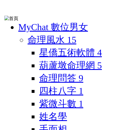
MyChat 數位男女
命理風水
15
星僑五術軟體
4
葫蘆墩命理網
5
命理問答
9
四柱八字
1
紫微斗數
1
姓名學
手面相