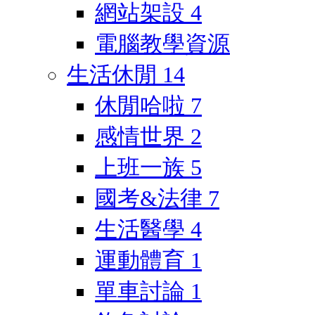
網站架設
4
電腦教學資源
生活休閒
14
休閒哈啦
7
感情世界
2
上班一族
5
國考&法律
7
生活醫學
4
運動體育
1
單車討論
1