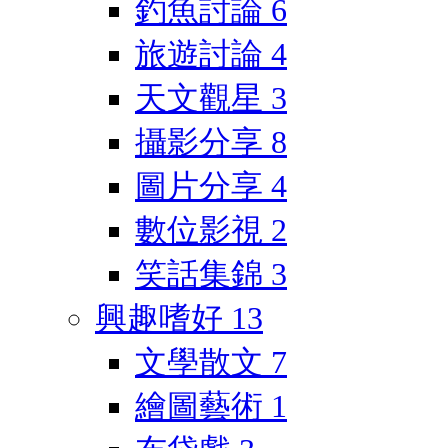
釣魚討論
6
旅遊討論
4
天文觀星
3
攝影分享
8
圖片分享
4
數位影視
2
笑話集錦
3
興趣嗜好
13
文學散文
7
繪圖藝術
1