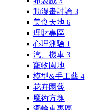
布袋戲
3
動漫畫討論
3
美食天地
6
理財專區
心理測驗
1
汽、機車
3
寵物園地
模型&手工藝
4
花卉園藝
魔術方塊
獨輪車專區