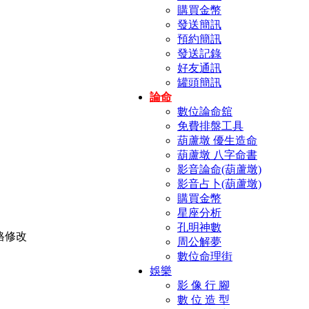
購買金幣
發送簡訊
預約簡訊
發送記錄
好友通訊
罐頭簡訊
論命
數位論命舘
免費排盤工具
葫蘆墩 優生造命
葫蘆墩 八字命書
影音論命(葫蘆墩)
影音占卜(葫蘆墩)
購買金幣
星座分析
孔明神數
周公解夢
數位命理街
娛樂
影 像 行 腳
數 位 造 型