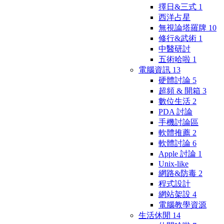
擇日&三式
1
西洋占星
無視論塔羅牌
10
修行&武術
1
中醫研討
五術哈啦
1
電腦資訊
13
硬體討論
5
超頻 & 開箱
3
數位生活
2
PDA 討論
手機討論區
軟體推薦
2
軟體討論
6
Apple 討論
1
Unix-like
網路&防毒
2
程式設計
網站架設
4
電腦教學資源
生活休閒
14