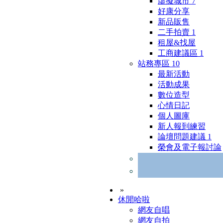
虛擬城市
7
好康分享
新品販售
二手拍賣
1
租屋&找屋
工商建議區
1
站務專區
10
最新活動
活動成果
數位造型
心情日記
個人圖庫
新人報到練習
論壇問題建議
1
榮會及電子報討論
»
休閒哈啦
網友自唱
網友自拍