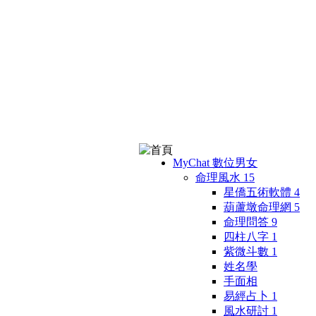
MyChat 數位男女
命理風水
15
星僑五術軟體
4
葫蘆墩命理網
5
命理問答
9
四柱八字
1
紫微斗數
1
姓名學
手面相
易經占卜
1
風水研討
1