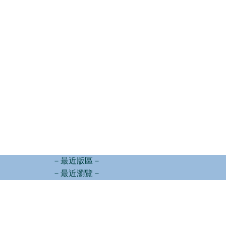
－最近版區－
－最近瀏覽－