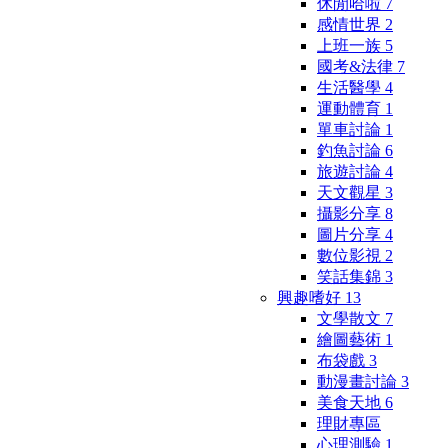
休閒哈啦
7
感情世界
2
上班一族
5
國考&法律
7
生活醫學
4
運動體育
1
單車討論
1
釣魚討論
6
旅遊討論
4
天文觀星
3
攝影分享
8
圖片分享
4
數位影視
2
笑話集錦
3
興趣嗜好
13
文學散文
7
繪圖藝術
1
布袋戲
3
動漫畫討論
3
美食天地
6
理財專區
心理測驗
1