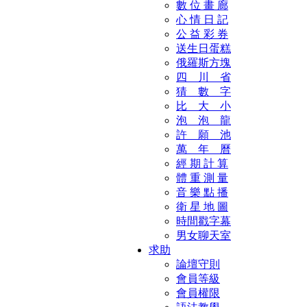
數 位 畫 廊
心 情 日 記
公 益 彩 券
送生日蛋糕
俄羅斯方塊
四 川 省
猜 數 字
比 大 小
泡 泡 龍
許 願 池
萬 年 曆
經 期 計 算
體 重 測 量
音 樂 點 播
衛 星 地 圖
時間戳字幕
男女聊天室
求助
論壇守則
會員等級
會員權限