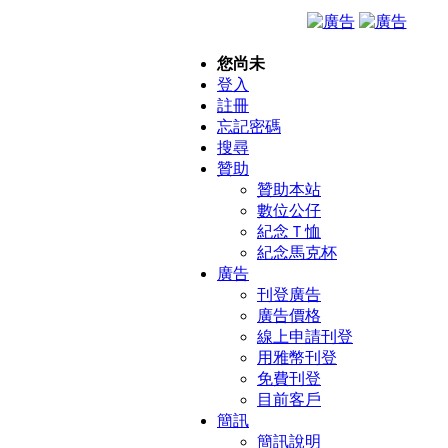
您尚未
登入
註冊
忘記密碼
搜尋
贊助
贊助本站
數位公仔
紀念Ｔ恤
紀念馬克杯
廣告
刊登廣告
廣告價格
線上申請刊登
用雅幣刊登
免費刊登
目前客戶
簡訊
簡訊說明