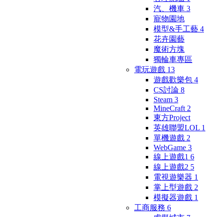
汽、機車
3
寵物園地
模型&手工藝
4
花卉園藝
魔術方塊
獨輪車專區
電玩遊戲
13
遊戲歡樂包
4
CS討論
8
Steam
3
MineCraft
2
東方Project
英雄聯盟LOL
1
單機遊戲
2
WebGame
3
線上遊戲1
6
線上遊戲2
5
電視遊樂器
1
掌上型遊戲
2
模擬器遊戲
1
工商服務
6