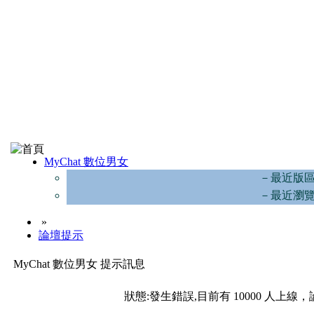
MyChat 數位男女
－最近版
－最近瀏
»
論壇提示
MyChat 數位男女 提示訊息
狀態:發生錯誤,目前有 10000 人上線