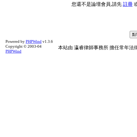
您還不是論壇會員,請先
註冊
Powered by
PHPWind
v1.3.6
Copyright © 2003-04
本站由
瀛睿律師事務所
擔任常年法律
PHPWind