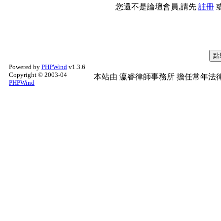
您還不是論壇會員,請先
註冊
Powered by
PHPWind
v1.3.6
Copyright © 2003-04
本站由
瀛睿律師事務所
擔任常年法律
PHPWind