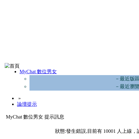
MyChat 數位男女
－最近版
－最近瀏
»
論壇提示
MyChat 數位男女 提示訊息
狀態:發生錯誤,目前有 10001 人上線