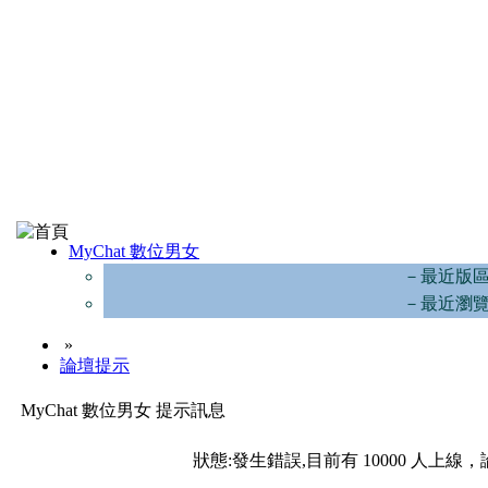
MyChat 數位男女
－最近版
－最近瀏
»
論壇提示
MyChat 數位男女 提示訊息
狀態:發生錯誤,目前有 10000 人上線