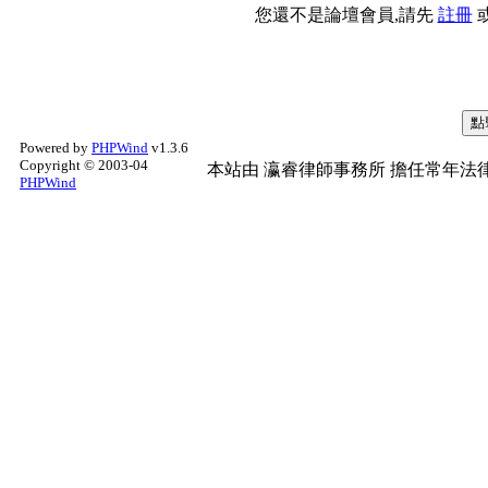
您還不是論壇會員,請先
註冊
Powered by
PHPWind
v1.3.6
Copyright © 2003-04
本站由
瀛睿律師事務所
擔任常年法律
PHPWind