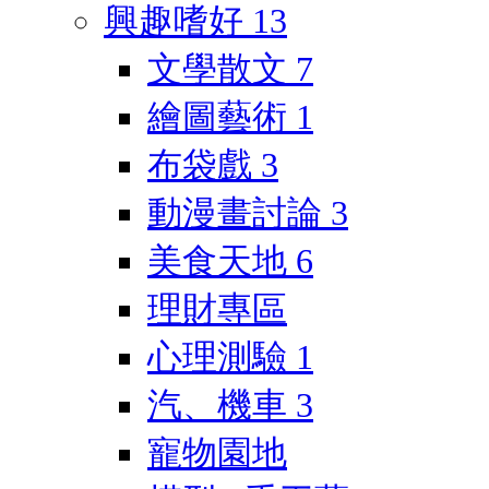
興趣嗜好
13
文學散文
7
繪圖藝術
1
布袋戲
3
動漫畫討論
3
美食天地
6
理財專區
心理測驗
1
汽、機車
3
寵物園地