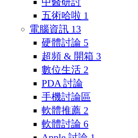
中醫研討
五術哈啦
1
電腦資訊
13
硬體討論
5
超頻 & 開箱
3
數位生活
2
PDA 討論
手機討論區
軟體推薦
2
軟體討論
6
Apple 討論
1