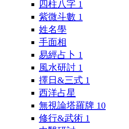
四柱八字
1
紫微斗數
1
姓名學
手面相
易經占卜
1
風水研討
1
擇日&三式
1
西洋占星
無視論塔羅牌
10
修行&武術
1