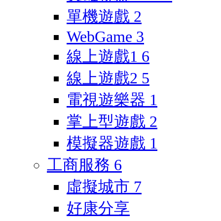
單機遊戲
2
WebGame
3
線上遊戲1
6
線上遊戲2
5
電視遊樂器
1
掌上型遊戲
2
模擬器遊戲
1
工商服務
6
虛擬城市
7
好康分享