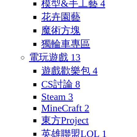
模型&手工藝
4
花卉園藝
魔術方塊
獨輪車專區
電玩遊戲
13
遊戲歡樂包
4
CS討論
8
Steam
3
MineCraft
2
東方Project
英雄聯盟LOL
1