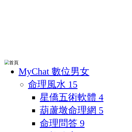
MyChat 數位男女
命理風水
15
星僑五術軟體
4
葫蘆墩命理網
5
命理問答
9