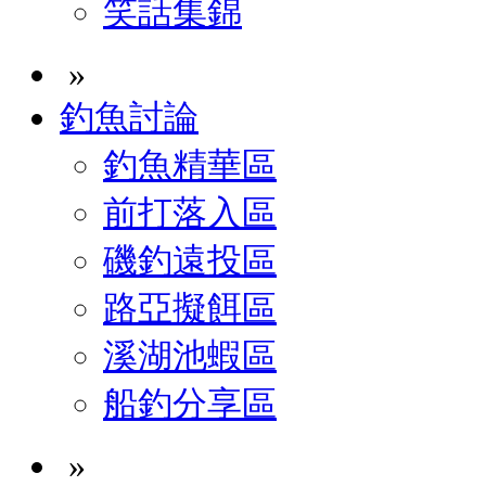
笑話集錦
»
釣魚討論
釣魚精華區
前打落入區
磯釣遠投區
路亞擬餌區
溪湖池蝦區
船釣分享區
»