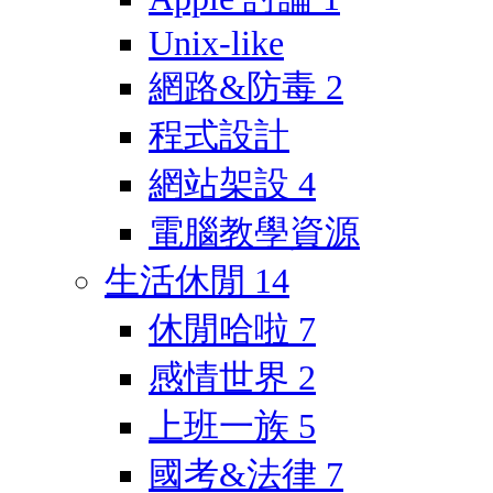
Unix-like
網路&防毒
2
程式設計
網站架設
4
電腦教學資源
生活休閒
14
休閒哈啦
7
感情世界
2
上班一族
5
國考&法律
7