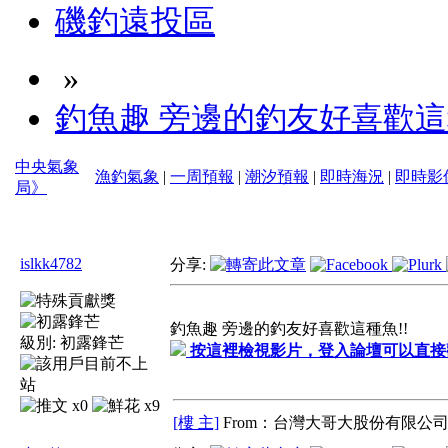
磯釣遠投區
»
釣魚趣 旁邊的釣友好喜歡這
中央氣象
漁釣氣象
|
一周預報
|
潮汐預報
|
即時海況
|
即時影
局》
islkk4782
分享:
釣魚趣 旁邊的釣友好喜歡這種魚!!
級別:
初露鋒芒
按這裡檢視影片，登入論壇可以直接
x0
x9
[樓 主]
From：台灣大哥大股份有限公司 