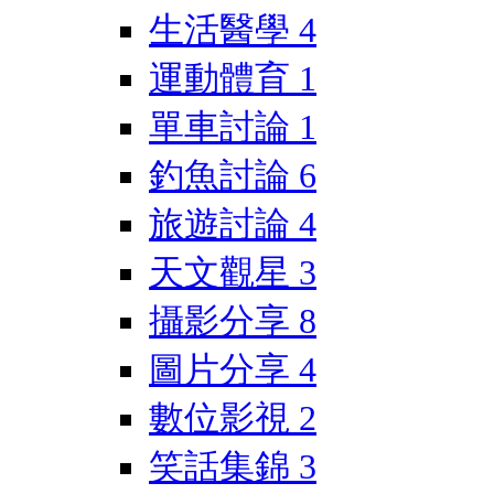
生活醫學
4
運動體育
1
單車討論
1
釣魚討論
6
旅遊討論
4
天文觀星
3
攝影分享
8
圖片分享
4
數位影視
2
笑話集錦
3