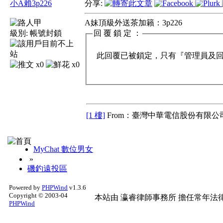
小A賴3p226
分享:
A妹頂級外送茶加籟：3p226
級別:
帳號封鎖
回 覆 鎖 定 ：
此回覆已被鎖定，只有『管理員及回覆
x0
x0
[1 樓]
From：臺灣中華電信股份有限公司
MyChat 數位男女
»
磯釣遠投區
Powered by
PHPWind
v1.3.6
Copyright © 2003-04
本站由
瀛睿律師事務所
擔任常年法律
PHPWind