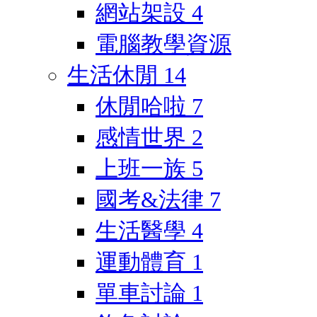
網站架設
4
電腦教學資源
生活休閒
14
休閒哈啦
7
感情世界
2
上班一族
5
國考&法律
7
生活醫學
4
運動體育
1
單車討論
1