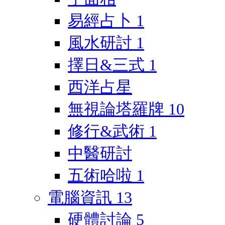
易經占卜
1
風水研討
1
擇日&三式
1
西洋占星
無視論塔羅牌
10
修行&武術
1
中醫研討
五術哈啦
1
電腦資訊
13
硬體討論
5