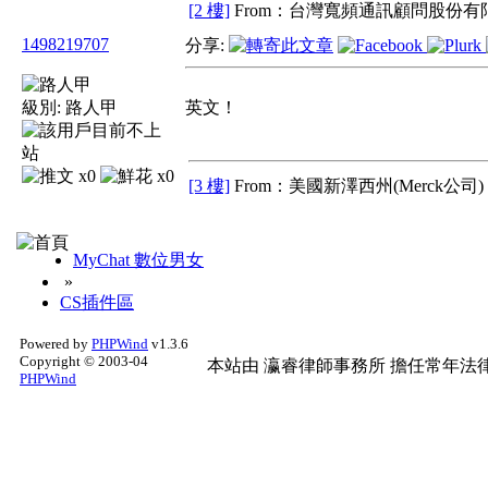
[2 樓]
From：台灣寬頻通訊顧問股份有限
1498219707
分享:
級別:
路人甲
英文！
x0
x0
[3 樓]
From：美國新澤西州(Merck公司) 
MyChat 數位男女
»
CS插件區
Powered by
PHPWind
v1.3.6
Copyright © 2003-04
本站由
瀛睿律師事務所
擔任常年法律
PHPWind