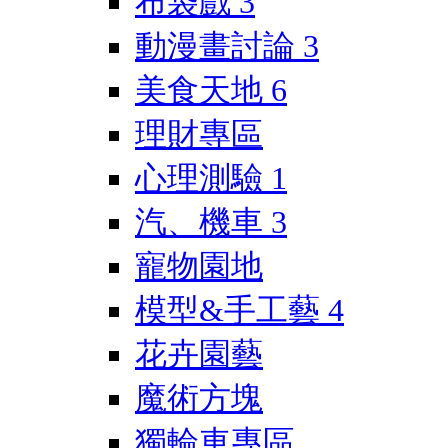
布袋戲
3
動漫畫討論
3
美食天地
6
理財專區
心理測驗
1
汽、機車
3
寵物園地
模型&手工藝
4
花卉園藝
魔術方塊
獨輪車專區