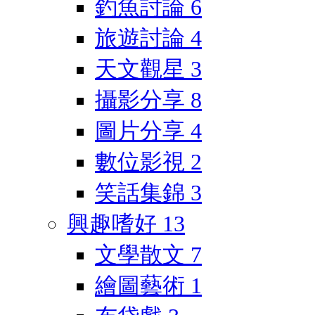
釣魚討論
6
旅遊討論
4
天文觀星
3
攝影分享
8
圖片分享
4
數位影視
2
笑話集錦
3
興趣嗜好
13
文學散文
7
繪圖藝術
1