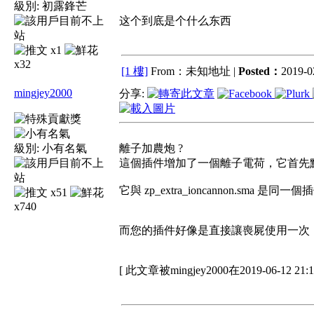
級別:
初露鋒芒
这个到底是个什么东西
x1
x32
[1 樓]
From：未知地址 |
Posted：
2019-0
mingjey2000
分享:
級別:
小有名氣
離子加農炮 ?
這個插件增加了一個離子電荷，它首先點
它與 zp_extra_ioncannon.sma 是
x51
x740
而您的插件好像是直接讓喪屍使用一次
[ 此文章被mingjey2000在2019-06-12 2