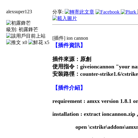
alexsuper123
分享:
級別:
初露鋒芒
[插件] ion cannon
x0
x5
【插件資訊】
插件來源：原創
使用指令：giveioncannon "your n
安裝路徑：counter-strike1.6/cstrike
【插件介紹】
requirement : amxx version 1.8.1 or
installation : extract ioncannon.zip ,
open \cstrike\addons\amxmodx\