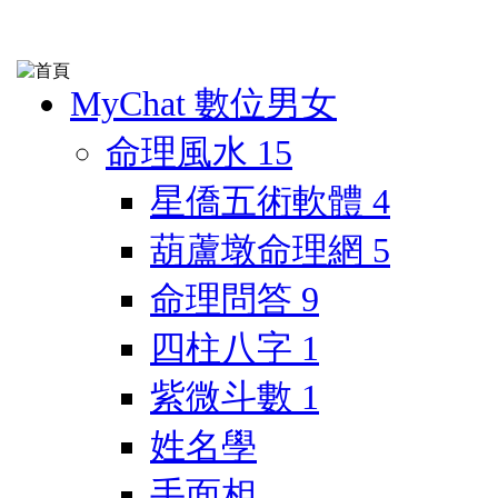
MyChat 數位男女
命理風水
15
星僑五術軟體
4
葫蘆墩命理網
5
命理問答
9
四柱八字
1
紫微斗數
1
姓名學
手面相