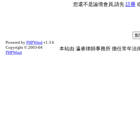
您還不是論壇會員,請先
註冊
Powered by
PHPWind
v1.3.6
Copyright © 2003-04
本站由
瀛睿律師事務所
擔任常年法律
PHPWind