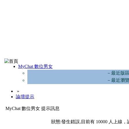
MyChat 數位男女
－最近版
－最近瀏
»
論壇提示
MyChat 數位男女 提示訊息
狀態:發生錯誤,目前有 10000 人上線