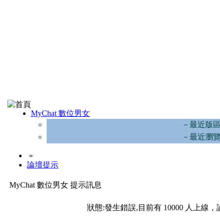
MyChat 數位男女
－最近版
－最近瀏
»
論壇提示
MyChat 數位男女 提示訊息
狀態:發生錯誤,目前有 10000 人上線