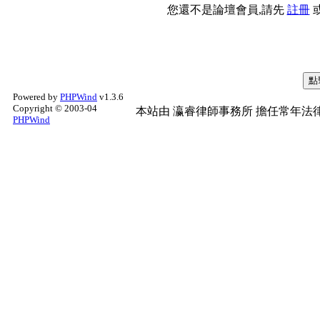
您還不是論壇會員,請先
註冊
Powered by
PHPWind
v1.3.6
Copyright © 2003-04
本站由
瀛睿律師事務所
擔任常年法律
PHPWind