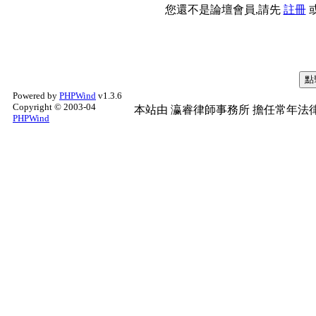
您還不是論壇會員,請先
註冊
Powered by
PHPWind
v1.3.6
Copyright © 2003-04
本站由
瀛睿律師事務所
擔任常年法律
PHPWind