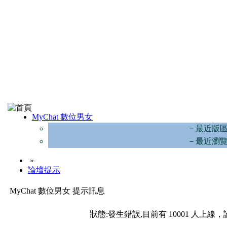
MyChat 數位男女
－最近版
－最近瀏
»
論壇提示
MyChat 數位男女 提示訊息
狀態:發生錯誤,目前有 10001 人上線