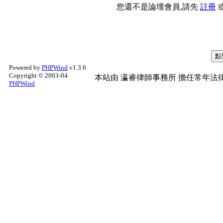
您還不是論壇會員,請先
註冊
Powered by
PHPWind
v1.3.6
Copyright © 2003-04
本站由
瀛睿律師事務所
擔任常年法律
PHPWind