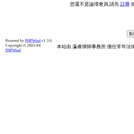
您還不是論壇會員,請先
註冊
Powered by
PHPWind
v1.3.6
Copyright © 2003-04
本站由
瀛睿律師事務所
擔任常年法律
PHPWind