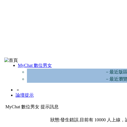
MyChat 數位男女
－最近版
－最近瀏
»
論壇提示
MyChat 數位男女 提示訊息
狀態:發生錯誤,目前有 10000 人上線