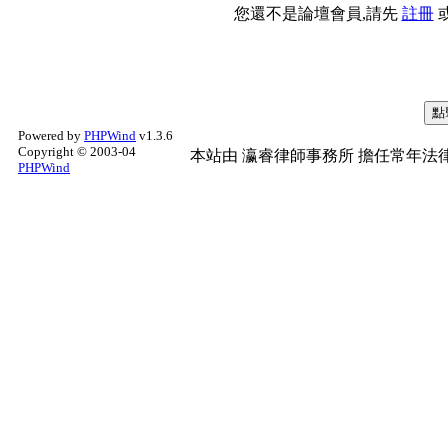
您還不是論壇會員,請先
註冊
Powered by
PHPWind
v1.3.6
Copyright © 2003-04
本站由
瀛睿律師事務所
擔任常年法律
PHPWind