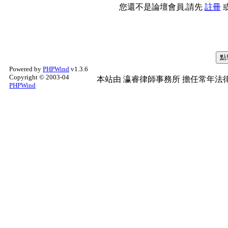
您還不是論壇會員,請先
註冊
Powered by
PHPWind
v1.3.6
Copyright © 2003-04
本站由
瀛睿律師事務所
擔任常年法律
PHPWind