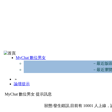
MyChat 數位男女
－最近版
－最近瀏
»
論壇提示
MyChat 數位男女 提示訊息
狀態:發生錯誤,目前有 10001 人上線