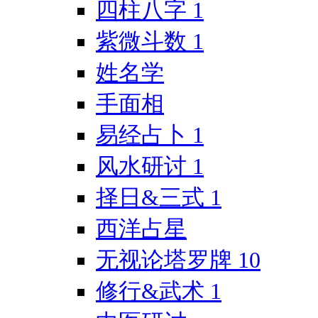
四柱八字
1
紫微斗数
1
姓名学
手面相
易经占卜
1
风水研讨
1
择日&三式
1
西洋占星
无视论塔罗牌
10
修行&武术
1