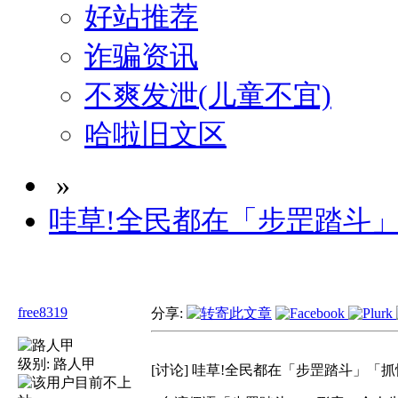
好站推荐
诈骗资讯
不爽发泄(儿童不宜)
哈啦旧文区
»
哇草!全民都在「步罡踏斗」
free8319
分享:
级别:
路人甲
[讨论] 哇草!全民都在「步罡踏斗」「抓