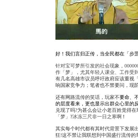
好！我们言归正传，当
全民都在「步罡
针对宝可梦所引发的社会现象，000000000
作「梦」，尤其年轻人课业、工作受
有几名高雄市议员呼吁政府应该重视
响国家竞争力；笔者也不禁要问，现
还有网路流传的笑话
，玩家不
要命、
的层度看来，更也显示出群众心里的反
兑现了吗?为甚么会让小老百姓觉得
「梦」
?
冰冻三尺非一日之寒啊
!
其实每个时代都有其时代背景下发展
狂!
这不禁让我联想到中国盛行流传的