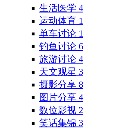
生活医学
4
运动体育
1
单车讨论
1
钓鱼讨论
6
旅游讨论
4
天文观星
3
摄影分享
8
图片分享
4
数位影视
2
笑话集锦
3