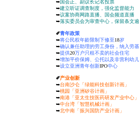
➥
国会正、副议长记名投票
➥
建立听证调查制度，强化监督能力
➥
议案协商网路直播、国会频道直播
➥
落实委员会为审查中心，保留条文
✐
青年政策
➥
将公民权年龄限制下修至
18
岁
➥
确认兼任助理的劳工身份，纳入劳
➥
提供
20
万户只租不卖的社会住宅
➥
增加平价保姆、公托以及非营利幼
➥
设立亚洲青年创新
IPO
中心
✐
产业创新
➥
台南沙仑「绿能科技创新计画」
➥
桃园「亚洲矽谷计画」
➥
南港「亚太生技医药研发产业中心
➥
中台湾「智慧机械计画」
➥
北中南「振兴国防产业计画」