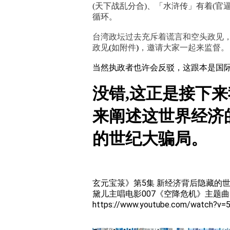
(天下战乱分合)、「水浒传」有着(官
循环。
台湾政坛过去充斥着谎言和空头政见，
政见
(
如附件
)
，邀请大家一起来监督。
当然执政者也许会反驳，这跟本是国际
没错,这正是接下
来阐述这世界经济
的世纪大骗局。
5
玄元宝箓》第
集
新经济背后隐藏的
007
黛儿主唱电影
《空降危机》主题曲
https://www.youtube.com/watch?v