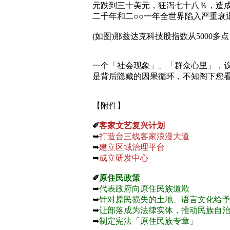
元跌到三十美元，狂泻七十八％，造
二千年和二
○○
一年全世界陷入严重衰
(如图)那兹达克科技股指数从5000多点
一个「社会现象」、「群众心里」，
是背后隐藏的因果循环，不知阁下您看
【附件】
✐
客家文艺复兴计划
➥
打造台三线客家浪漫大道
➥
建立区域治理平台
➥
成立研发中心
✐
原住民政策
➥
代表政府向原住民族道歉
➥
针对原民损失的土地、语言文化给
➥
让部落成为法律实体，推动民族自
➥
制定宪法「原住民族专章」