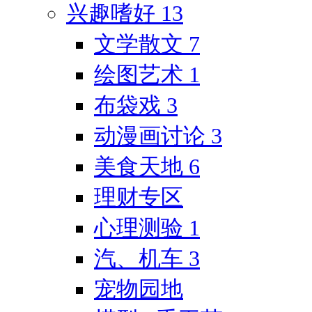
兴趣嗜好
13
文学散文
7
绘图艺术
1
布袋戏
3
动漫画讨论
3
美食天地
6
理财专区
心理测验
1
汽、机车
3
宠物园地