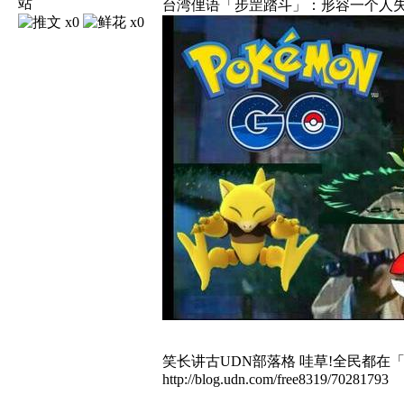
台湾俚语「步罡踏斗」：形容一个人
x0
x0
笑长讲古UDN部落格
哇草!全民都在
http://blog.udn.com/free8319/70281793