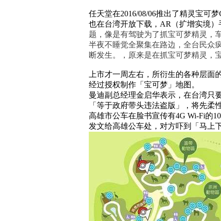
任天堂在2016/08/06推出了精灵
也在台湾开放下载
，AR（扩增实境）
题，像是有驾驶为了抓宝可梦精灵，
半夜不睡觉全聚集在路边，
全台民众疯
断发生。，原来是在抓宝可梦精灵，
上市才一周左右，所衍生的各种层面
经过授权制作「宝可梦」地图。
曼迪副总经理金启华表示，在台湾只要
「等于政府带头违法盗版」，将先柔
高雄市公车在脸书宣传有4G Wi-F
发文给高雄公车处，对方吓到「马上