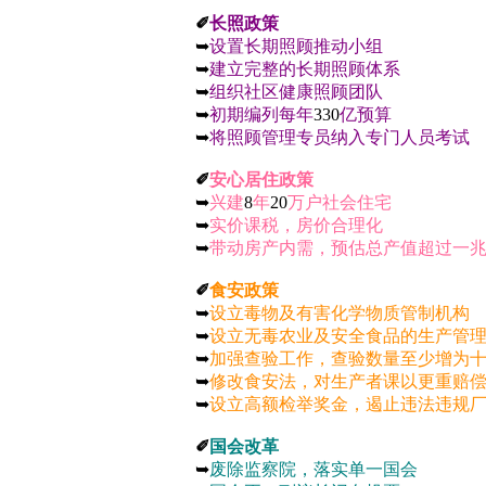
✐
长照政策
➥
设置长期照顾推动小组
➥
建立完整的长期照顾体系
➥
组织社区健康照顾团队
➥
初期编列每年
330
亿预算
➥
将照顾管理专员纳入专门人员考试
✐
安心居住政策
➥
兴建
8
年
20
万户社会住宅
➥
实价课税，房价合理化
➥
带动房产内需，预估总产值超过一
✐
食安政策
➥
设立毒物及有害化学物质管制机构
➥
设立无毒农业及安全食品的生产管
➥
加强查验工作，查验数量至少增为
➥
修改食安法，对生产者课以更重赔
➥
设立高额检举奖金，遏止违法违规
✐
国会改革
➥
废除监察院，落实单一国会