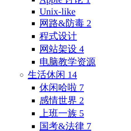
Unix-like
网路&防毒
2
程式设计
网站架设
4
电脑教学资源
生活休闲
14
休闲哈啦
7
感情世界
2
上班一族
5
国考&法律
7