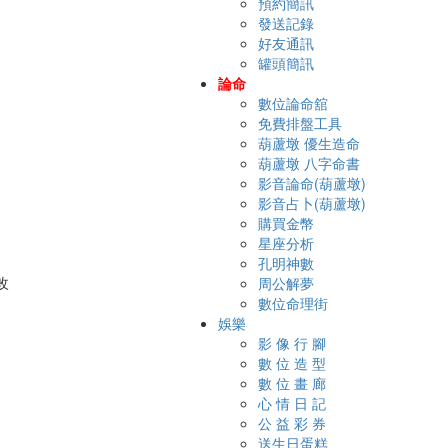
預約簡訊
發送記錄
好友通訊
罐頭簡訊
論命
數位論命舘
免費排盤工具
葫蘆墩 優生造命
葫蘆墩 八字命書
影音論命(葫蘆墩)
影音占卜(葫蘆墩)
購買金幣
星座分析
孔明神數
周公解夢
數位命理街
娛樂
影 像 行 腳
數 位 造 型
數 位 畫 廊
心 情 日 記
公 益 彩 券
送生日蛋糕