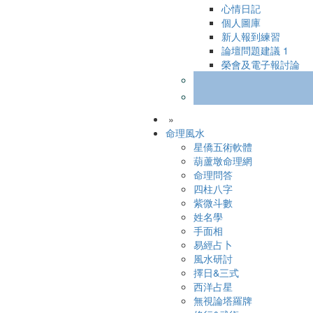
心情日記
個人圖庫
新人報到練習
論壇問題建議
1
榮會及電子報討論
»
命理風水
星僑五術軟體
葫蘆墩命理網
命理問答
四柱八字
紫微斗數
姓名學
手面相
易經占卜
風水研討
擇日&三式
西洋占星
無視論塔羅牌