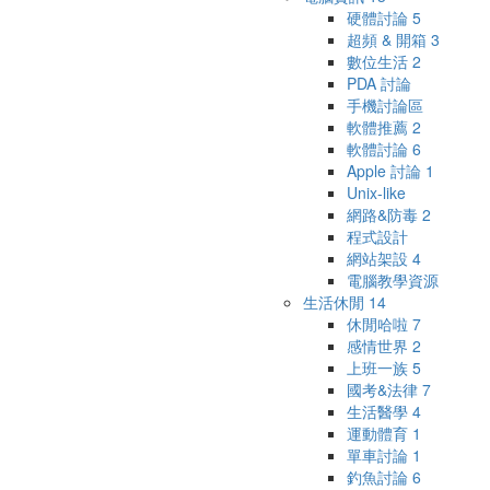
硬體討論
5
超頻 & 開箱
3
數位生活
2
PDA 討論
手機討論區
軟體推薦
2
軟體討論
6
Apple 討論
1
Unix-like
網路&防毒
2
程式設計
網站架設
4
電腦教學資源
生活休閒
14
休閒哈啦
7
感情世界
2
上班一族
5
國考&法律
7
生活醫學
4
運動體育
1
單車討論
1
釣魚討論
6