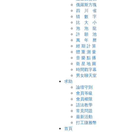
俄羅斯方塊
四 川 省
猜 數 字
比 大 小
泡 泡 龍
許 願 池
萬 年 曆
經 期 計 算
體 重 測 量
音 樂 點 播
衛 星 地 圖
時間戳字幕
男女聊天室
求助
論壇守則
會員等級
會員權限
語法教學
常見問題
最新活動
打工賺雅幣
首頁