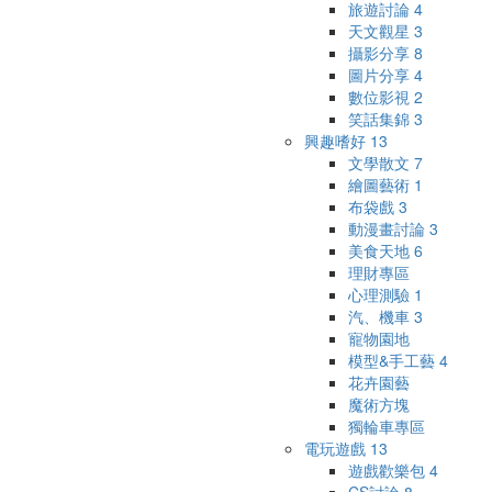
旅遊討論
4
天文觀星
3
攝影分享
8
圖片分享
4
數位影視
2
笑話集錦
3
興趣嗜好
13
文學散文
7
繪圖藝術
1
布袋戲
3
動漫畫討論
3
美食天地
6
理財專區
心理測驗
1
汽、機車
3
寵物園地
模型&手工藝
4
花卉園藝
魔術方塊
獨輪車專區
電玩遊戲
13
遊戲歡樂包
4