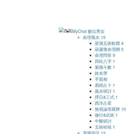
MyChat 數位男女
命理風水
15
星僑五術軟體
4
葫蘆墩命理網
5
命理問答
9
四柱八字
1
紫微斗數
1
姓名學
手面相
易經占卜
1
風水研討
1
擇日&三式
1
西洋占星
無視論塔羅牌
10
修行&武術
1
中醫研討
五術哈啦
1
電腦資訊
13