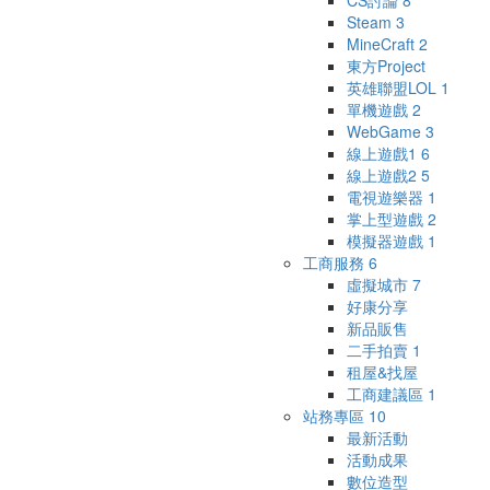
CS討論
8
Steam
3
MineCraft
2
東方Project
英雄聯盟LOL
1
單機遊戲
2
WebGame
3
線上遊戲1
6
線上遊戲2
5
電視遊樂器
1
掌上型遊戲
2
模擬器遊戲
1
工商服務
6
虛擬城市
7
好康分享
新品販售
二手拍賣
1
租屋&找屋
工商建議區
1
站務專區
10
最新活動
活動成果
數位造型