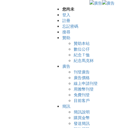
您尚未
登入
註冊
忘記密碼
搜尋
贊助
贊助本站
數位公仔
紀念Ｔ恤
紀念馬克杯
廣告
刊登廣告
廣告價格
線上申請刊登
用雅幣刊登
免費刊登
目前客戶
簡訊
簡訊說明
購買金幣
發送簡訊