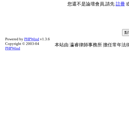
您還不是論壇會員,請先
註冊
Powered by
PHPWind
v1.3.6
Copyright © 2003-04
本站由
瀛睿律師事務所
擔任常年法律
PHPWind