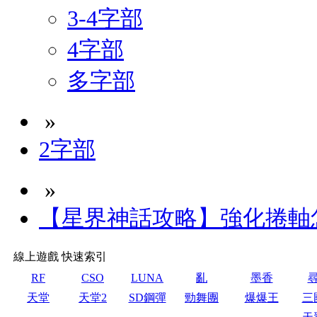
3-4字部
4字部
多字部
»
2字部
»
【星界神話攻略】強化捲軸
線上遊戲 快速索引
RF
CSO
LUNA
亂
墨香
天堂
天堂2
SD鋼彈
勁舞團
爆爆王
三