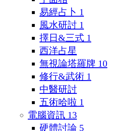
易經占卜
1
風水研討
1
擇日&三式
1
西洋占星
無視論塔羅牌
10
修行&武術
1
中醫研討
五術哈啦
1
電腦資訊
13
硬體討論
5