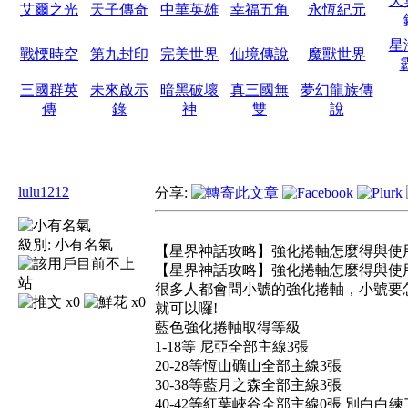
天
艾爾之光
天子傳奇
中華英雄
幸福五角
永恆紀元
星
戰慄時空
第九封印
完美世界
仙境傳說
魔獸世界
三國群英
未來啟示
暗黑破壞
真三國無
夢幻龍族傳
傳
錄
神
雙
說
lulu1212
分享:
級別:
小有名氣
【星界神話攻略】強化捲軸怎麼得與使
【星界神話攻略】強化捲軸怎麼得與使
很多人都會問小號的強化捲軸，小號要
x0
x0
就可以囉!
藍色強化捲軸取得等級
1-18
等 尼亞全部主線3張
20-28
等恆山礦山全部主線3張
30-38
等藍月之森全部主線3張
40-42
等紅葉峽谷全部主線0張 別白白練