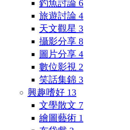
釣魚討論
6
旅遊討論
4
天文觀星
3
攝影分享
8
圖片分享
4
數位影視
2
笑話集錦
3
興趣嗜好
13
文學散文
7
繪圖藝術
1