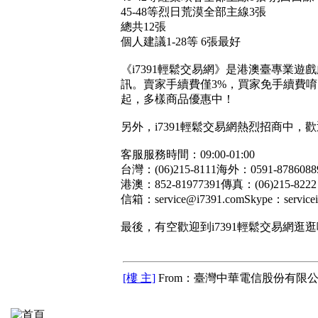
45-48
等烈日荒漠全部主線3張
總共12張
個人建議1-28等 6張最好
《
i7391
輕鬆交易網》是港澳臺專業遊戲
訊。賣家手續費僅
3%
，買家免手續費唷
起，多樣商品優惠中！
另外，
i7391
輕鬆交易網熱烈招商中，歡
客服服務時間：
09:00-01:00
台灣：
(06)215-8111
海外：
0591-
港澳：
852-81977391
傳真：
(06)215-8222
信箱：
service@i7391.comSkype
：
service
最後，有空歡迎到
i7391
輕鬆交易網逛逛
[樓 主]
From：臺灣中華電信股份有限公