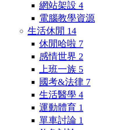
網站架設
4
電腦教學資源
生活休閒
14
休閒哈啦
7
感情世界
2
上班一族
5
國考&法律
7
生活醫學
4
運動體育
1
單車討論
1