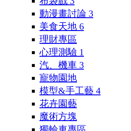
布袋戲
3
動漫畫討論
3
美食天地
6
理財專區
心理測驗
1
汽、機車
3
寵物園地
模型&手工藝
4
花卉園藝
魔術方塊
獨輪車專區