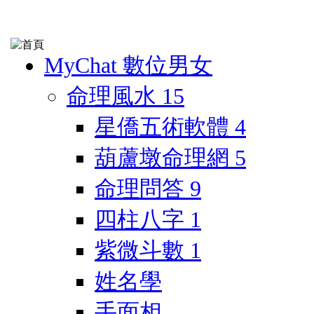
MyChat 數位男女
命理風水
15
星僑五術軟體
4
葫蘆墩命理網
5
命理問答
9
四柱八字
1
紫微斗數
1
姓名學
手面相