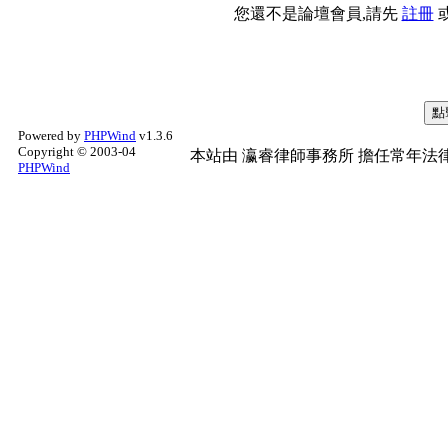
您還不是論壇會員,請先
註冊
Powered by
PHPWind
v1.3.6
Copyright © 2003-04
本站由
瀛睿律師事務所
擔任常年法律
PHPWind