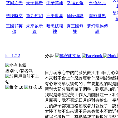
天
艾爾之光
天子傳奇
中華英雄
幸福五角
永恆紀元
星
戰慄時空
第九封印
完美世界
仙境傳說
魔獸世界
三國群英
未來啟示
暗黑破壞
真三國無
夢幻龍族傳
傳
錄
神
雙
說
lulu1212
分享:
級別:
小有名氣
日月玩家心中的門派笑傲江湖ol日月心
本來我不會上什麼論壇看什麼關於遊戲
有心來簡單說幾句的，主要想說的就是
x0
x0
新對大部分職業做了調整，到底是加強
我就是希望完美工作人員能關注一下我
月厲害，我不否認日月絕對有輸出，幾乎
月的鍊子都知道格擋或者飛就躲了，說
太慢了放不出來還不是當身根本不敢近
就得找微軟了，有點墨跡了哈也許是憋