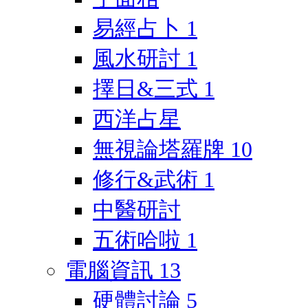
易經占卜
1
風水研討
1
擇日&三式
1
西洋占星
無視論塔羅牌
10
修行&武術
1
中醫研討
五術哈啦
1
電腦資訊
13
硬體討論
5