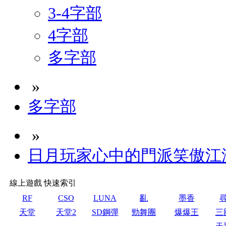
3-4字部
4字部
多字部
»
多字部
»
日月玩家心中的門派笑傲江湖
線上遊戲 快速索引
RF
CSO
LUNA
亂
墨香
天堂
天堂2
SD鋼彈
勁舞團
爆爆王
三