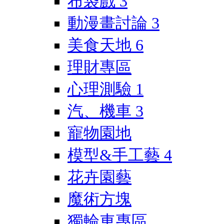
布袋戲
3
動漫畫討論
3
美食天地
6
理財專區
心理測驗
1
汽、機車
3
寵物園地
模型&手工藝
4
花卉園藝
魔術方塊
獨輪車專區