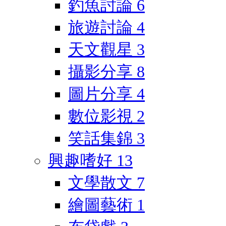
釣魚討論
6
旅遊討論
4
天文觀星
3
攝影分享
8
圖片分享
4
數位影視
2
笑話集錦
3
興趣嗜好
13
文學散文
7
繪圖藝術
1