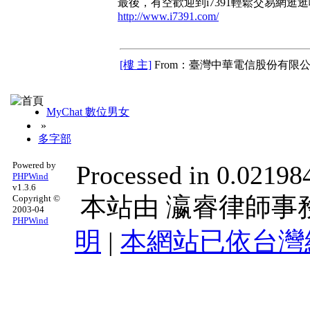
最後，有空歡迎到i7391輕鬆交易網逛逛唷
http://www.i7391.com/
[樓 主]
From：臺灣中華電信股份有限公
MyChat 數位男女
»
多字部
Powered by
Processed in 0.021984
PHPWind
v1.3.6
本站由
瀛睿律師事
Copyright ©
2003-04
PHPWind
明
|
本網站已依台灣