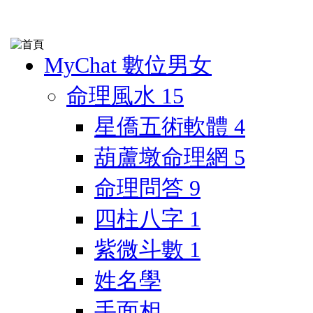
MyChat 數位男女
命理風水
15
星僑五術軟體
4
葫蘆墩命理網
5
命理問答
9
四柱八字
1
紫微斗數
1
姓名學
手面相