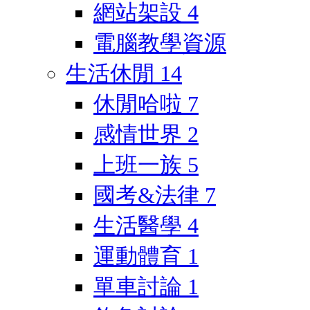
網站架設
4
電腦教學資源
生活休閒
14
休閒哈啦
7
感情世界
2
上班一族
5
國考&法律
7
生活醫學
4
運動體育
1
單車討論
1