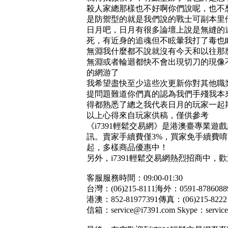
殺人家總那樣也不好啊你們說呢，也不
是防禦型的就是我們說的戰士可副本里
日月吧，日月有很多論壇上說是無縫的
死，有近身的追魂但不眩暈我打了毒也
無淵我什麼都不說就沒有今天和以往那
無淵或者輪迴都快不會出現切刀的現像
的網游了
我希望盡快至少這些次更新你對其他職
提問題難道你們真的認為我們手殘我本
得都熟悉了總之我代表日月的玩家一起
以上心得來自玩家供稿，僅供參考
《i7391輕鬆交易網》是港澳臺專業
訊。賣家手續費僅3%，買家免手續費唷！
起，多樣商品優惠中！
另外，i7391輕鬆交易網熱烈招商中，
客服服務時間：09:00-01:30
台灣：(06)215-8111海外：0591-8786
港澳：852-81977391傳真：(06)215-8222
信箱：service@i7391.com Skype：service