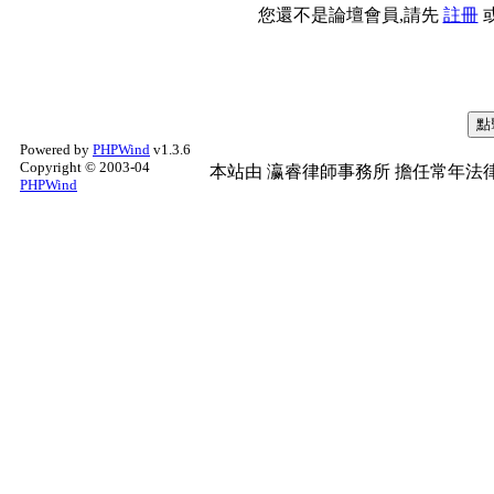
您還不是論壇會員,請先
註冊
Powered by
PHPWind
v1.3.6
Copyright © 2003-04
本站由
瀛睿律師事務所
擔任常年法律
PHPWind