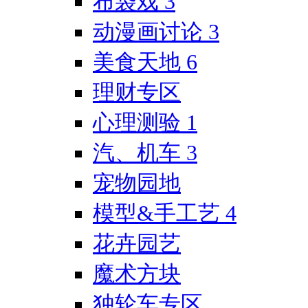
布袋戏
3
动漫画讨论
3
美食天地
6
理财专区
心理测验
1
汽、机车
3
宠物园地
模型&手工艺
4
花卉园艺
魔术方块
独轮车专区