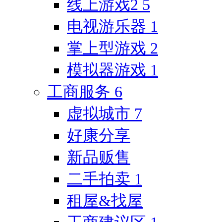
线上游戏2
5
电视游乐器
1
掌上型游戏
2
模拟器游戏
1
工商服务
6
虚拟城市
7
好康分享
新品贩售
二手拍卖
1
租屋&找屋