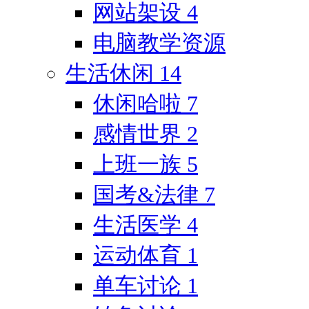
网站架设
4
电脑教学资源
生活休闲
14
休闲哈啦
7
感情世界
2
上班一族
5
国考&法律
7
生活医学
4
运动体育
1
单车讨论
1