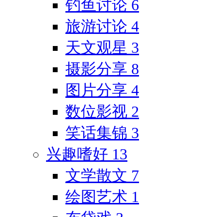
钓鱼讨论
6
旅游讨论
4
天文观星
3
摄影分享
8
图片分享
4
数位影视
2
笑话集锦
3
兴趣嗜好
13
文学散文
7
绘图艺术
1