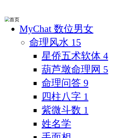
MyChat 数位男女
命理风水
15
星侨五术软体
4
葫芦墩命理网
5
命理问答
9
四柱八字
1
紫微斗数
1
姓名学
手面相