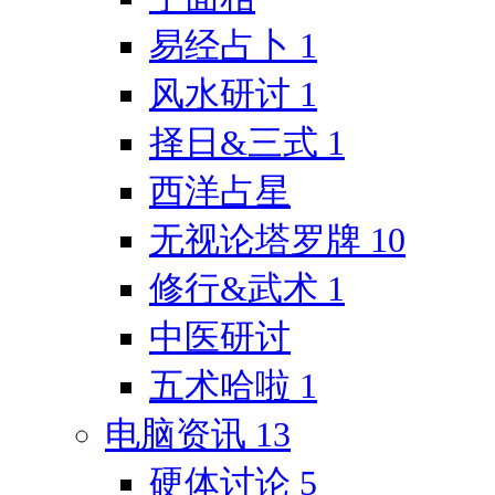
易经占卜
1
风水研讨
1
择日&三式
1
西洋占星
无视论塔罗牌
10
修行&武术
1
中医研讨
五术哈啦
1
电脑资讯
13
硬体讨论
5