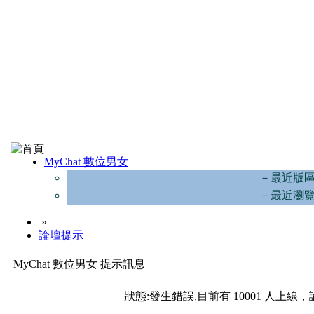
MyChat 數位男女
－最近版
－最近瀏
»
論壇提示
MyChat 數位男女 提示訊息
狀態:發生錯誤,目前有 10001 人上線