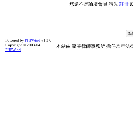
您還不是論壇會員,請先
註冊
Powered by
PHPWind
v1.3.6
Copyright © 2003-04
本站由
瀛睿律師事務所
擔任常年法律
PHPWind