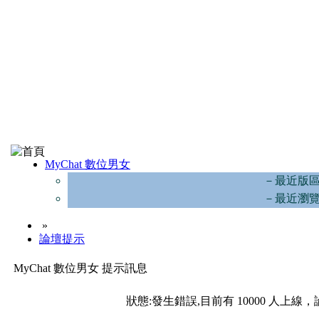
MyChat 數位男女
－最近版
－最近瀏
»
論壇提示
MyChat 數位男女 提示訊息
狀態:發生錯誤,目前有 10000 人上線