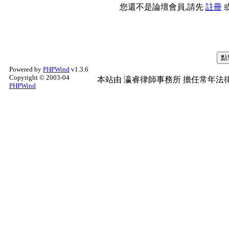
您還不是論壇會員,請先
註冊
Powered by
PHPWind
v1.3.6
Copyright © 2003-04
本站由
瀛睿律師事務所
擔任常年法律
PHPWind