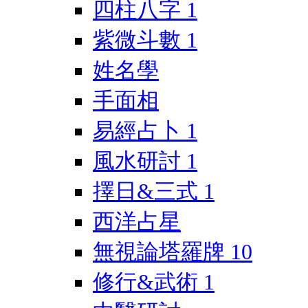
四柱八字
1
紫微斗數
1
姓名學
手面相
易經占卜
1
風水研討
1
擇日&三式
1
西洋占星
無視論塔羅牌
10
修行&武術
1