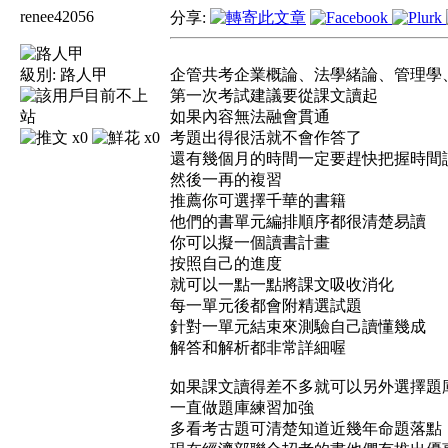
renee42056
分享:
級別:
路人甲
企管共考企業概論、法學緒論、管理學
第一次考試建議要從課文讀起
如果內容無法融會貫通
x0
x0
考題出得很活就不會作答了
還有幾個月的時間一定要趕快把握時間
然後一再的複習
推薦你可選擇千華的書籍
他們的書單元編排順序都很清楚易讀
你可以擬一個讀書計畫
按照自己的進度
就可以一點一點將課文吸收消化
每一單元後都會附精選試題
針對一單元結束來測驗自己讀懂幾成
解答和解析都非常詳細喔
如果課文讀得差不多就可以另外選擇題
一直做題庫練習加強
多看考古題可清楚知道近幾年命題落點