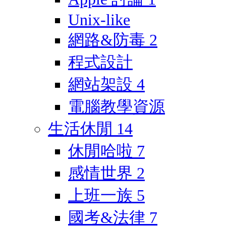
Unix-like
網路&防毒
2
程式設計
網站架設
4
電腦教學資源
生活休閒
14
休閒哈啦
7
感情世界
2
上班一族
5
國考&法律
7