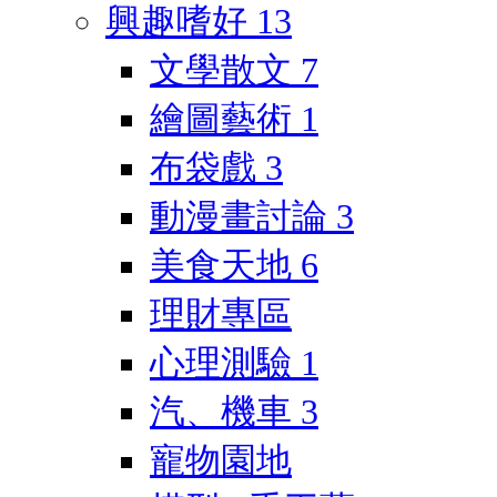
興趣嗜好
13
文學散文
7
繪圖藝術
1
布袋戲
3
動漫畫討論
3
美食天地
6
理財專區
心理測驗
1
汽、機車
3
寵物園地