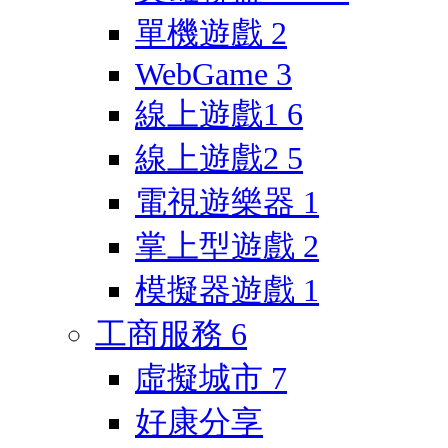
單機遊戲
2
WebGame
3
線上遊戲1
6
線上遊戲2
5
電視遊樂器
1
掌上型遊戲
2
模擬器遊戲
1
工商服務
6
虛擬城市
7
好康分享