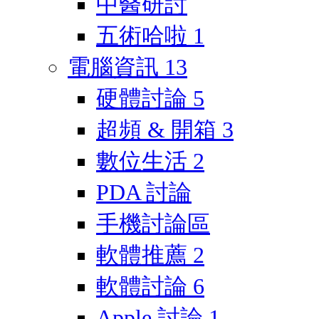
中醫研討
五術哈啦
1
電腦資訊
13
硬體討論
5
超頻 & 開箱
3
數位生活
2
PDA 討論
手機討論區
軟體推薦
2
軟體討論
6
Apple 討論
1