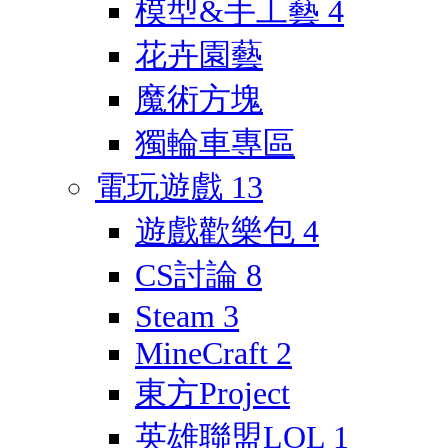
模型&手工藝
4
花卉園藝
魔術方塊
獨輪車專區
電玩遊戲
13
遊戲歡樂包
4
CS討論
8
Steam
3
MineCraft
2
東方Project
英雄聯盟LOL
1