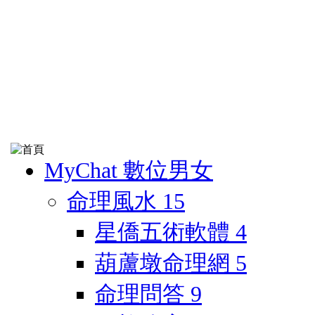
MyChat 數位男女
命理風水
15
星僑五術軟體
4
葫蘆墩命理網
5
命理問答
9