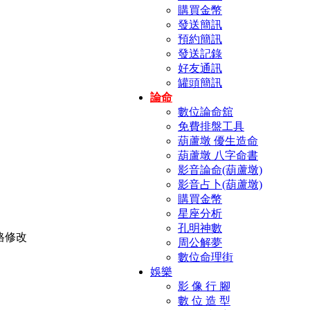
購買金幣
發送簡訊
預約簡訊
發送記錄
好友通訊
罐頭簡訊
論命
數位論命舘
免費排盤工具
葫蘆墩 優生造命
葫蘆墩 八字命書
影音論命(葫蘆墩)
影音占卜(葫蘆墩)
購買金幣
星座分析
孔明神數
周公解夢
數位命理街
娛樂
影 像 行 腳
數 位 造 型