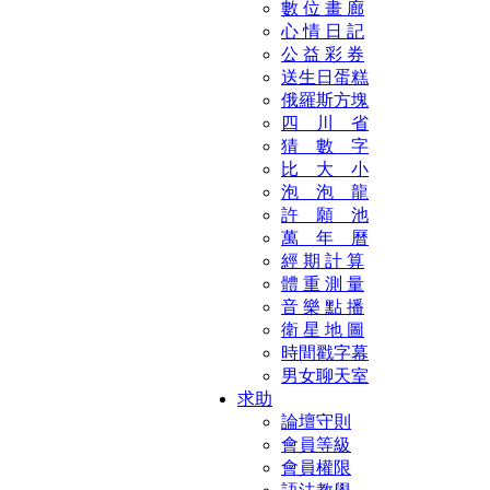
數 位 畫 廊
心 情 日 記
公 益 彩 券
送生日蛋糕
俄羅斯方塊
四 川 省
猜 數 字
比 大 小
泡 泡 龍
許 願 池
萬 年 曆
經 期 計 算
體 重 測 量
音 樂 點 播
衛 星 地 圖
時間戳字幕
男女聊天室
求助
論壇守則
會員等級
會員權限