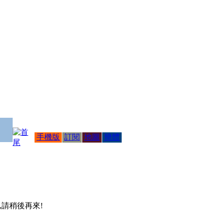
手機版
訂閱
地圖
簡體
 ,請稍後再來!