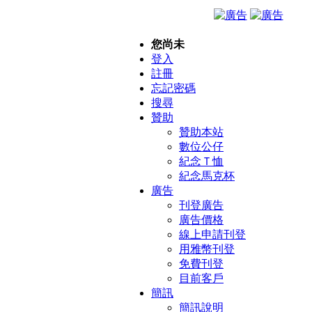
您尚未
登入
註冊
忘記密碼
搜尋
贊助
贊助本站
數位公仔
紀念Ｔ恤
紀念馬克杯
廣告
刊登廣告
廣告價格
線上申請刊登
用雅幣刊登
免費刊登
目前客戶
簡訊
簡訊說明