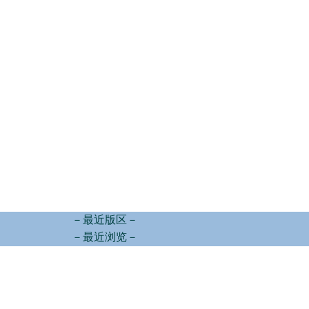
－最近版区－
－最近浏览－