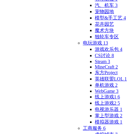
汽、机车
3
宠物园地
模型&手工艺
4
花卉园艺
魔术方块
独轮车专区
电玩游戏
13
游戏欢乐包
4
CS讨论
8
Steam
3
MineCraft
2
东方Project
英雄联盟LOL
1
单机游戏
2
WebGame
3
线上游戏1
6
线上游戏2
5
电视游乐器
1
掌上型游戏
2
模拟器游戏
1
工商服务
6