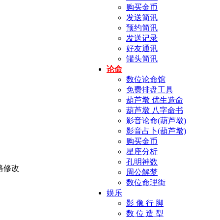
购买金币
发送简讯
预约简讯
发送记录
好友通讯
罐头简讯
论命
数位论命馆
免费排盘工具
葫芦墩 优生造命
葫芦墩 八字命书
影音论命(葫芦墩)
影音占卜(葫芦墩)
购买金币
星座分析
孔明神数
周公解梦
数位命理街
娱乐
影 像 行 脚
数 位 造 型