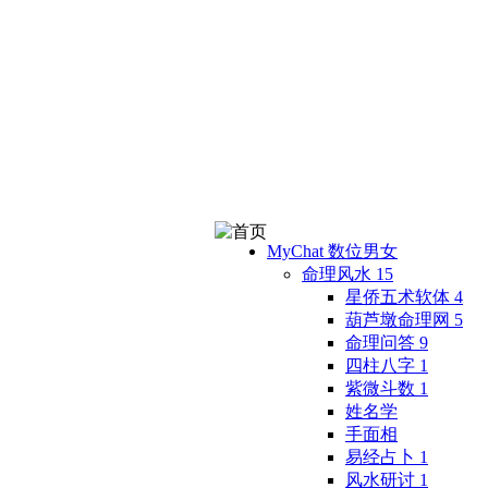
MyChat 数位男女
命理风水
15
星侨五术软体
4
葫芦墩命理网
5
命理问答
9
四柱八字
1
紫微斗数
1
姓名学
手面相
易经占卜
1
风水研讨
1