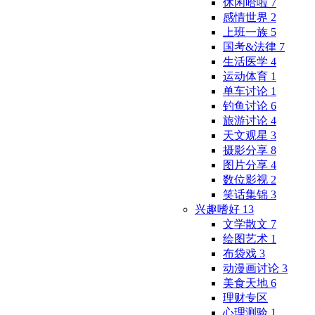
休闲哈啦
7
感情世界
2
上班一族
5
国考&法律
7
生活医学
4
运动体育
1
单车讨论
1
钓鱼讨论
6
旅游讨论
4
天文观星
3
摄影分享
8
图片分享
4
数位影视
2
笑话集锦
3
兴趣嗜好
13
文学散文
7
绘图艺术
1
布袋戏
3
动漫画讨论
3
美食天地
6
理财专区
心理测验
1