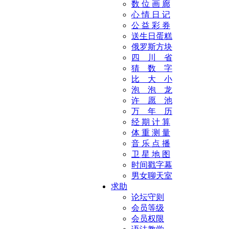
数 位 画 廊
心 情 日 记
公 益 彩 券
送生日蛋糕
俄罗斯方块
四 川 省
猜 数 字
比 大 小
泡 泡 龙
许 愿 池
万 年 历
经 期 计 算
体 重 测 量
音 乐 点 播
卫 星 地 图
时间戳字幕
男女聊天室
求助
论坛守则
会员等级
会员权限