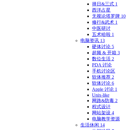
择日&三式
1
西洋占星
无视论塔罗牌
10
修行&武术
1
中医研讨
五术哈啦
1
电脑资讯
13
硬体讨论
5
超频 & 开箱
3
数位生活
2
PDA 讨论
手机讨论区
软体推荐
2
软体讨论
6
Apple 讨论
1
Unix-like
网路&防毒
2
程式设计
网站架设
4
电脑教学资源
生活休闲
14