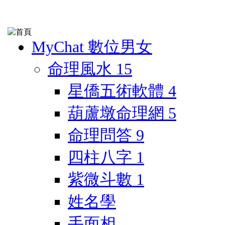
MyChat 數位男女
命理風水
15
星僑五術軟體
4
葫蘆墩命理網
5
命理問答
9
四柱八字
1
紫微斗數
1
姓名學
手面相