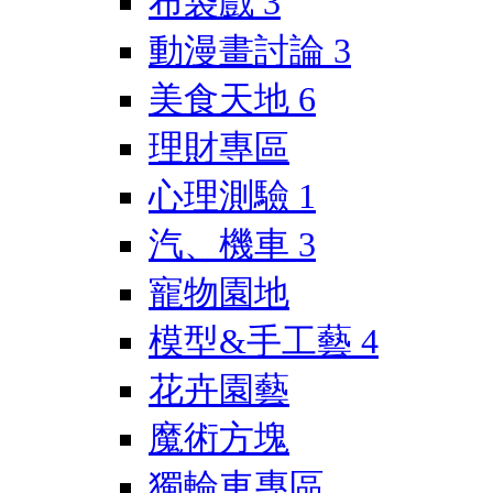
布袋戲
3
動漫畫討論
3
美食天地
6
理財專區
心理測驗
1
汽、機車
3
寵物園地
模型&手工藝
4
花卉園藝
魔術方塊
獨輪車專區