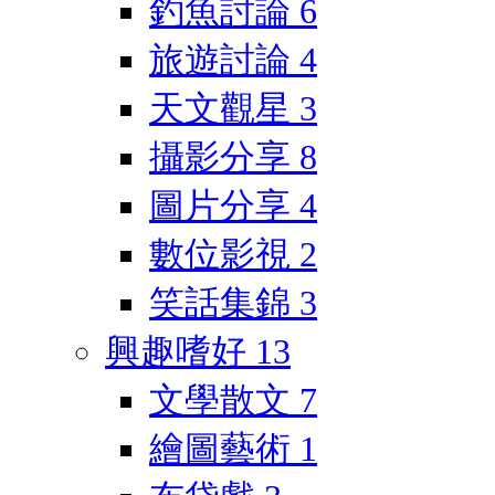
釣魚討論
6
旅遊討論
4
天文觀星
3
攝影分享
8
圖片分享
4
數位影視
2
笑話集錦
3
興趣嗜好
13
文學散文
7
繪圖藝術
1