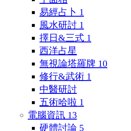
易經占卜
1
風水研討
1
擇日&三式
1
西洋占星
無視論塔羅牌
10
修行&武術
1
中醫研討
五術哈啦
1
電腦資訊
13
硬體討論
5