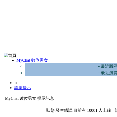
MyChat 數位男女
－最近版
－最近瀏
»
論壇提示
MyChat 數位男女 提示訊息
狀態:發生錯誤,目前有 10001 人上線