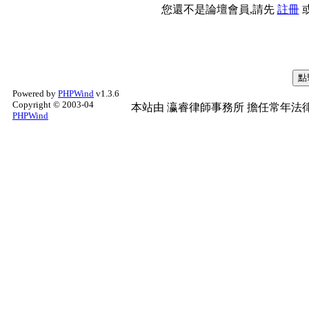
您還不是論壇會員,請先
註冊
Powered by
PHPWind
v1.3.6
Copyright © 2003-04
本站由
瀛睿律師事務所
擔任常年法律
PHPWind