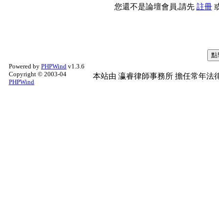
您還不是論壇會員,請先
註冊
Powered by
PHPWind
v1.3.6
Copyright © 2003-04
本站由
瀛睿律師事務所
擔任常年法律
PHPWind