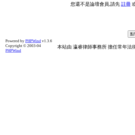
您還不是論壇會員,請先
註冊
Powered by
PHPWind
v1.3.6
Copyright © 2003-04
本站由
瀛睿律師事務所
擔任常年法律
PHPWind