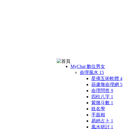
MyChat 數位男女
命理風水
15
星僑五術軟體
4
葫蘆墩命理網
5
命理問答
9
四柱八字
1
紫微斗數
1
姓名學
手面相
易經占卜
1
風水研討
1