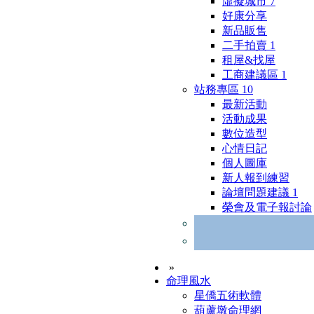
虛擬城市
7
好康分享
新品販售
二手拍賣
1
租屋&找屋
工商建議區
1
站務專區
10
最新活動
活動成果
數位造型
心情日記
個人圖庫
新人報到練習
論壇問題建議
1
榮會及電子報討論
»
命理風水
星僑五術軟體
葫蘆墩命理網