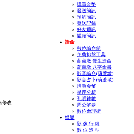
購買金幣
發送簡訊
預約簡訊
發送記錄
好友通訊
罐頭簡訊
論命
數位論命舘
免費排盤工具
葫蘆墩 優生造命
葫蘆墩 八字命書
影音論命(葫蘆墩)
影音占卜(葫蘆墩)
購買金幣
星座分析
孔明神數
周公解夢
數位命理街
娛樂
影 像 行 腳
數 位 造 型