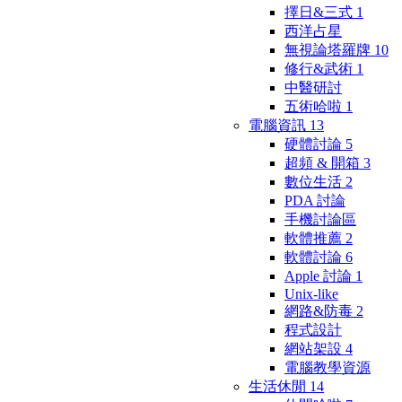
擇日&三式
1
西洋占星
無視論塔羅牌
10
修行&武術
1
中醫研討
五術哈啦
1
電腦資訊
13
硬體討論
5
超頻 & 開箱
3
數位生活
2
PDA 討論
手機討論區
軟體推薦
2
軟體討論
6
Apple 討論
1
Unix-like
網路&防毒
2
程式設計
網站架設
4
電腦教學資源
生活休閒
14