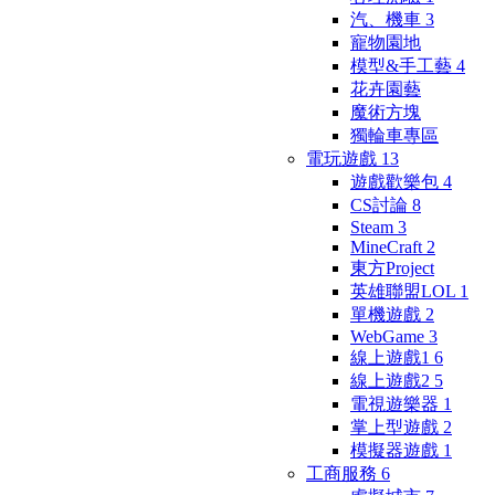
汽、機車
3
寵物園地
模型&手工藝
4
花卉園藝
魔術方塊
獨輪車專區
電玩遊戲
13
遊戲歡樂包
4
CS討論
8
Steam
3
MineCraft
2
東方Project
英雄聯盟LOL
1
單機遊戲
2
WebGame
3
線上遊戲1
6
線上遊戲2
5
電視遊樂器
1
掌上型遊戲
2
模擬器遊戲
1
工商服務
6