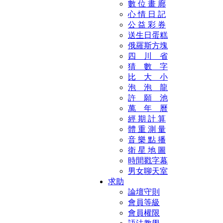
數 位 畫 廊
心 情 日 記
公 益 彩 券
送生日蛋糕
俄羅斯方塊
四 川 省
猜 數 字
比 大 小
泡 泡 龍
許 願 池
萬 年 曆
經 期 計 算
體 重 測 量
音 樂 點 播
衛 星 地 圖
時間戳字幕
男女聊天室
求助
論壇守則
會員等級
會員權限