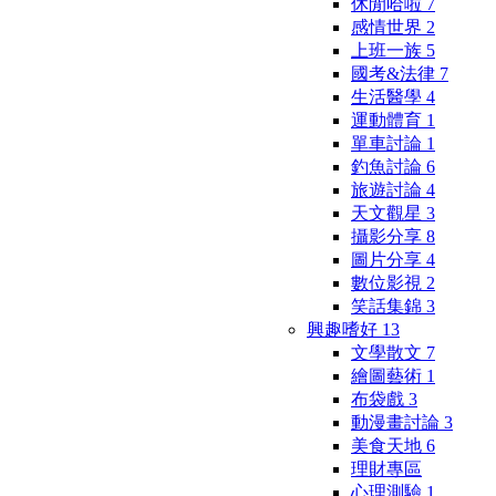
休閒哈啦
7
感情世界
2
上班一族
5
國考&法律
7
生活醫學
4
運動體育
1
單車討論
1
釣魚討論
6
旅遊討論
4
天文觀星
3
攝影分享
8
圖片分享
4
數位影視
2
笑話集錦
3
興趣嗜好
13
文學散文
7
繪圖藝術
1
布袋戲
3
動漫畫討論
3
美食天地
6
理財專區
心理測驗
1