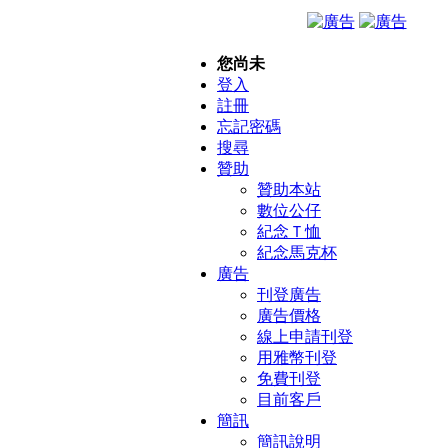
您尚未
登入
註冊
忘記密碼
搜尋
贊助
贊助本站
數位公仔
紀念Ｔ恤
紀念馬克杯
廣告
刊登廣告
廣告價格
線上申請刊登
用雅幣刊登
免費刊登
目前客戶
簡訊
簡訊說明