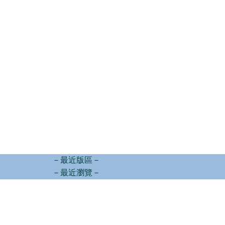
－最近版區－
－最近瀏覽－