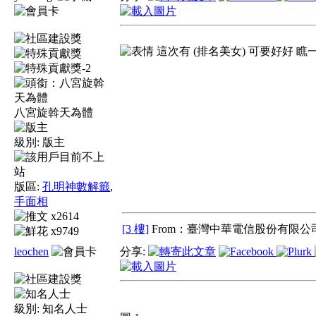
這次有 (排名美女) 可要好好 瞧一
八宮旋斡天為體
級別:
版主
版區:
孔明神數解籤
,
手面相
x2614
[3 樓]
From：臺灣中華電信股份有限公司
x9749
leochen
分享:
級別:
知名人士