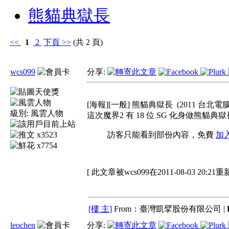
熊貓典獄長
<<
1
2
下頁
>>
(共 2 頁)
wcs099
分享:
[海報][一般] 熊貓典獄長
(2011 台北電
級別:
風雲人物
這次魔界2 有 18 位 SG 化身做熊貓典獄
x3523
訪客只能看到部份內容，免費
加
x7754
[ 此文章被wcs099在2011-08-03 20:21
[樓 主]
From：臺灣凱擘股份有限公司 |
leochen
分享: