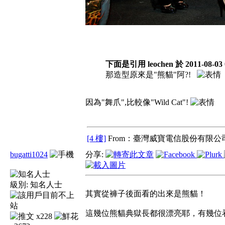
下面是引用 leochen 於 2011-08-03
那造型原來是"熊貓"阿?!
因為"舞爪",比較像"Wild Cat"!
[4 樓]
From：臺灣威寶電信股份有限公司
bugatti1024
分享:
級別:
知名人士
其實從褲子後面看的出來是熊貓！
這幾位熊貓典獄長都很漂亮耶，有幾位看起來
x228