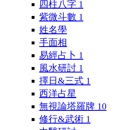
四柱八字
1
紫微斗數
1
姓名學
手面相
易經占卜
1
風水研討
1
擇日&三式
1
西洋占星
無視論塔羅牌
10
修行&武術
1