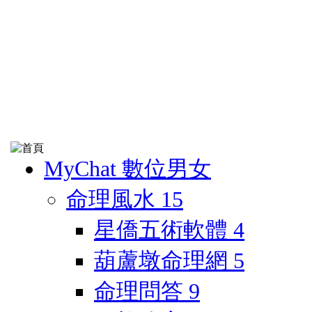
MyChat 數位男女
命理風水
15
星僑五術軟體
4
葫蘆墩命理網
5
命理問答
9