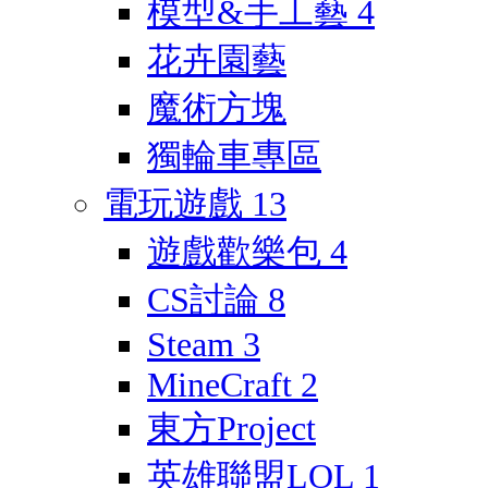
模型&手工藝
4
花卉園藝
魔術方塊
獨輪車專區
電玩遊戲
13
遊戲歡樂包
4
CS討論
8
Steam
3
MineCraft
2
東方Project
英雄聯盟LOL
1