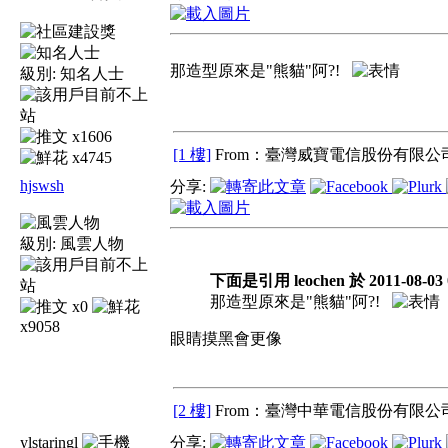
那造型原來是"熊貓"阿?!
級別:
知名人士
x1606
[1 樓]
From：臺灣威寶電信股份有限公司
x4745
hjswsh
分享:
級別:
風雲人物
下面是引用 leochen 於 2011-08-03
那造型原來是"熊貓"阿?!
x0
x9058
眼睛摸黑會更像
[2 樓]
From：臺灣中華電信股份有限公司
ylstaringl
分享: