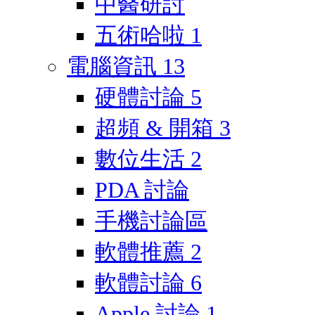
中醫研討
五術哈啦
1
電腦資訊
13
硬體討論
5
超頻 & 開箱
3
數位生活
2
PDA 討論
手機討論區
軟體推薦
2
軟體討論
6
Apple 討論
1