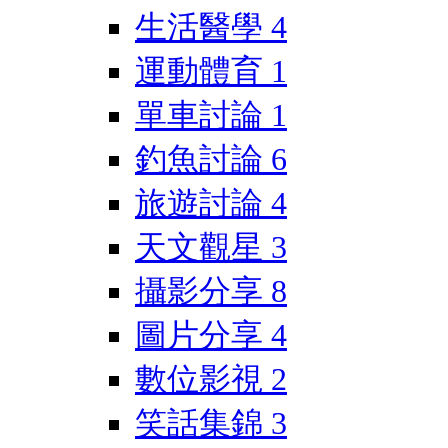
生活醫學
4
運動體育
1
單車討論
1
釣魚討論
6
旅遊討論
4
天文觀星
3
攝影分享
8
圖片分享
4
數位影視
2
笑話集錦
3