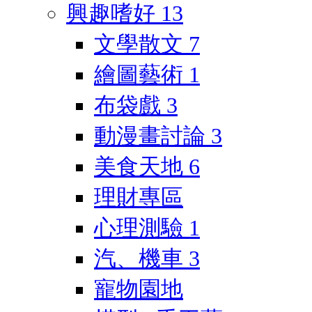
興趣嗜好
13
文學散文
7
繪圖藝術
1
布袋戲
3
動漫畫討論
3
美食天地
6
理財專區
心理測驗
1
汽、機車
3
寵物園地