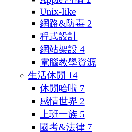
Unix-like
網路&防毒
2
程式設計
網站架設
4
電腦教學資源
生活休閒
14
休閒哈啦
7
感情世界
2
上班一族
5
國考&法律
7