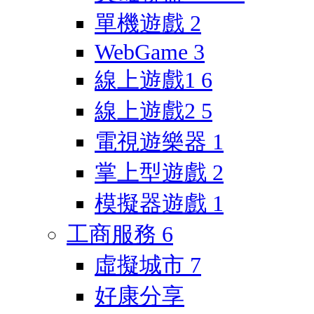
單機遊戲
2
WebGame
3
線上遊戲1
6
線上遊戲2
5
電視遊樂器
1
掌上型遊戲
2
模擬器遊戲
1
工商服務
6
虛擬城市
7
好康分享