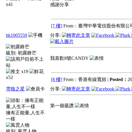
x41
感謝分享
[7 樓]
From：臺灣中華電信股份有限公司
hk1005559
分享:
級別:
初露鋒芒
我喜歡8號CANDY
x19
x52
[8 樓]
From：香港有線寬頻 |
Posted：
20
雪狼之星
分享:
第一個最讚
擁有正能量,人生不
一樣
級別:
風雲人物