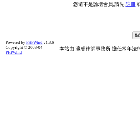
您還不是論壇會員,請先
註冊
Powered by
PHPWind
v1.3.6
Copyright © 2003-04
本站由
瀛睿律師事務所
擔任常年法律
PHPWind