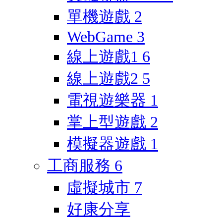
單機遊戲
2
WebGame
3
線上遊戲1
6
線上遊戲2
5
電視遊樂器
1
掌上型遊戲
2
模擬器遊戲
1
工商服務
6
虛擬城市
7
好康分享