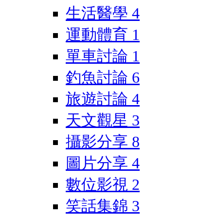
生活醫學
4
運動體育
1
單車討論
1
釣魚討論
6
旅遊討論
4
天文觀星
3
攝影分享
8
圖片分享
4
數位影視
2
笑話集錦
3