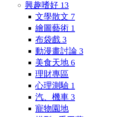
興趣嗜好
13
文學散文
7
繪圖藝術
1
布袋戲
3
動漫畫討論
3
美食天地
6
理財專區
心理測驗
1
汽、機車
3
寵物園地