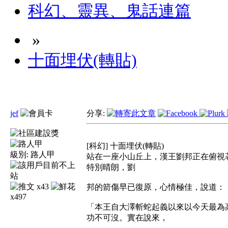
科幻、靈異、鬼話連篇
»
十面埋伏(轉貼)
jef
分享:
[科幻] 十面埋伏(轉貼)
級別:
路人甲
站在一座小山丘上，漢王劉邦正在俯視
特別晴朗，劉
x43
邦的箭傷早已復原，心情極佳，說道：
x497
「本王自大澤斬蛇起義以來以今天最為
功不可沒。實在說來，