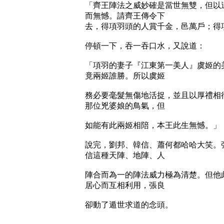
「齊王陣法之威妙確是當世無雙，但以
而無憾。請齊王傳令下
去，得項羽頭的人賞千金，邑萬戶；得
停頓一下，吞一吞口水，又說道：
「項羽的妻子『江東第一美人』虞姬的
竟兩姬誰勝。所以虞姬
務必要毫髮無傷地活捉，並且以厚禮相
那位兇婆娘的鳥氣，但
如能有此兩姬相陪，本王此生無憾。」
說完，劉邦、韓信、蕭何都哈哈大笑。
信這種天陣、地陣、人
陣合而為一的陣法威力極為清楚。但他
居心而互相利用，張良
卻動了遁世求道的念頭。