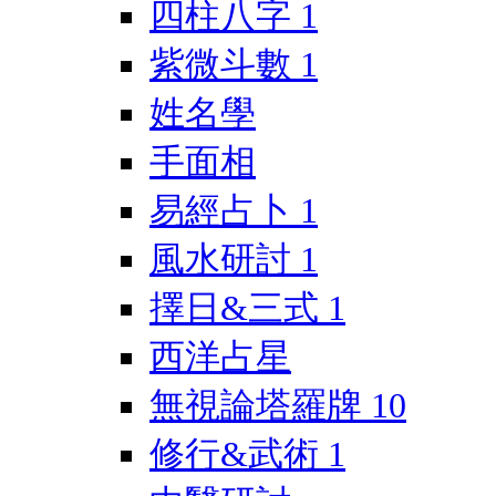
四柱八字
1
紫微斗數
1
姓名學
手面相
易經占卜
1
風水研討
1
擇日&三式
1
西洋占星
無視論塔羅牌
10
修行&武術
1