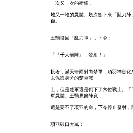
一次又一次的衝鋒，一
堆又一堆的屍體。幾次衝下來「亂刀陣
傷。
王翳撤回「亂刀陣」，下令：
「『千人箭陣』，發射！」
接著，滿天箭雨射向楚軍，項羽神劍化
以保護身旁的楚軍戰
士，但是楚軍還是倒下了六位戰士。「
軍屍體。王翳見箭陣竟
還是要不了項羽的命，下令停止發射，
項羽破口大罵：