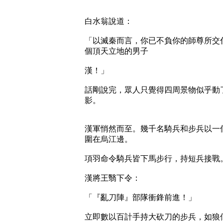
白水翁說道：
「以滅秦而言，你已不負你的師尊所交
個頂天立地的男子
漢！」
話剛說完，眾人只覺得四周景物似乎動
影。
漢軍悄然而至。幾千名騎兵和步兵以一
圍在烏江邊。
項羽命令騎兵皆下馬步行，持短兵接戰
漢將王翳下令：
「『亂刀陣』部隊衝鋒前進！」
立即數以百計手持大砍刀的步兵，如狼