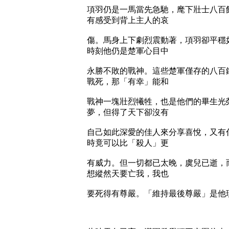
項羽仍是一馬當先急馳，麾下壯士八百
有感受到背上主人的哀
傷。馬身上下劇烈震動著，項羽卻平穩
時刻他仍是楚軍心目中
永勝不敗的戰神。這些楚軍僅存的八百
戰死，那「有幸」能和
戰神一塊壯烈犧牲，也是他們的畢生光
夢，但得了天下卻沒有
自己如此深愛的佳人來分享喜悅，又有
時竟可以比「殺人」更
有威力。但一切都已太晚，虞兒已逝，
想縱然天要亡我，我也
要死得有尊嚴。「維持最後尊嚴」是他