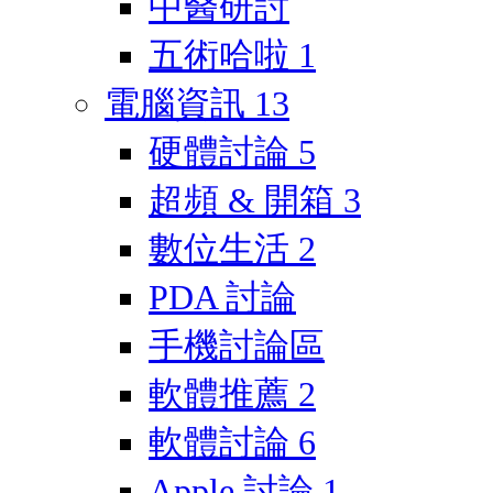
中醫研討
五術哈啦
1
電腦資訊
13
硬體討論
5
超頻 & 開箱
3
數位生活
2
PDA 討論
手機討論區
軟體推薦
2
軟體討論
6
Apple 討論
1