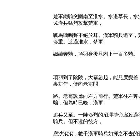
楚軍鐵騎突圍南至淮水。水邊草長，水
戈漢兵猛烈攻擊楚軍，
戰馬嘶鳴聲不絕於耳。漢軍騎兵追至，
慘重。渡過淮水，楚軍
繼續奔馳，項羽身後只剩下一百多騎。
項羽到了陰陵，大霧忽起，能見度變差
裏耕作，便向老翁問
路。老翁說應向左方前行。楚軍往左奔
騙，但為時已晚，漢軍
追兵又至。一陣慘烈的沼澤搏命廝殺過
騎兵。但不遠的後方，
塵沙滾滾，數千漢軍騎兵如揮之不去的