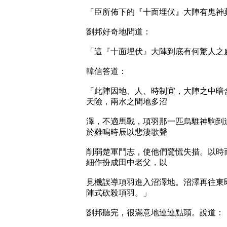
「臣所佈下的『十面埋伏』大陣有鬼神
劉邦好奇地問道：
「這『十面埋伏』大陣到底有何驚人之
韓信答道：
「此陣因地、人、時制宜，大陣之中暗
天險，兩水之間地多沼
澤，不適馬戰，項羽那一匹烏騅神駒到
於雞鳴時辰以悲淒歌聲
削弱楚軍鬥志，使他們驚慌失措。以時
細作扮成田中老父，以
見機誤導項羽進入沼澤地。沼澤再往東
陣式砍殺項羽。」
劉邦聽完，很滿意地連連點頭。說道：