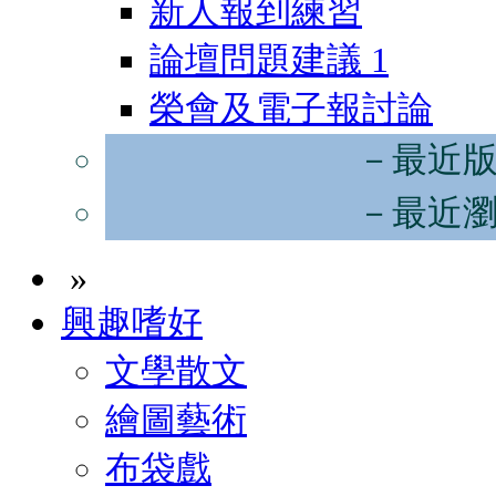
新人報到練習
論壇問題建議
1
榮會及電子報討論
－最近
－最近
»
興趣嗜好
文學散文
繪圖藝術
布袋戲