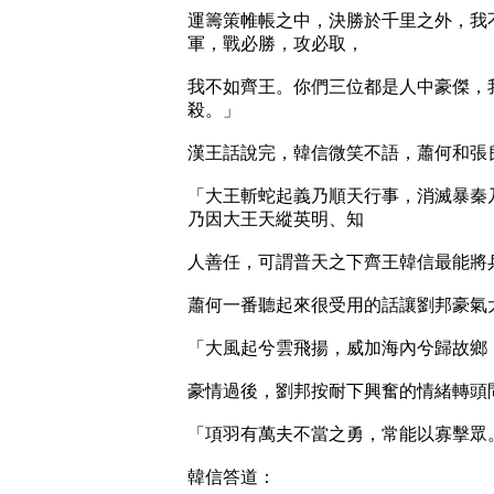
運籌策帷帳之中，決勝於千里之外，我
軍，戰必勝，攻必取，
我不如齊王。你們三位都是人中豪傑，
殺。」
漢王話說完，韓信微笑不語，蕭何和張
「大王斬蛇起義乃順天行事，消滅暴秦
乃因大王天縱英明、知
人善任，可謂普天之下齊王韓信最能將
蕭何一番聽起來很受用的話讓劉邦豪氣
「大風起兮雲飛揚，威加海內兮歸故鄉
豪情過後，劉邦按耐下興奮的情緒轉頭
「項羽有萬夫不當之勇，常能以寡擊眾
韓信答道：