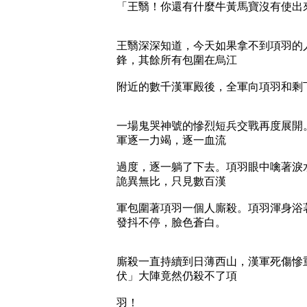
「王翳！你還有什麼牛黃馬寶沒有使出
王翳深深知道，今天如果拿不到項羽的
鋒，其餘所有包圍在烏江
附近的數千漢軍殿後，全軍向項羽和剩
一場鬼哭神號的慘烈短兵交戰再度展開
軍逐一力竭，逐一血流
過度，逐一躺了下去。項羽眼中噙著淚
詭異無比，只見數百漢
軍包圍著項羽一個人廝殺。項羽渾身浴
發抖不停，臉色蒼白。
廝殺一直持續到日薄西山，漢軍死傷慘
伏」大陣竟然仍殺不了項
羽！