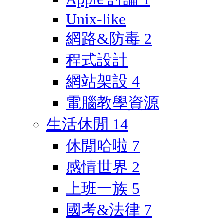
Unix-like
網路&防毒
2
程式設計
網站架設
4
電腦教學資源
生活休閒
14
休閒哈啦
7
感情世界
2
上班一族
5
國考&法律
7