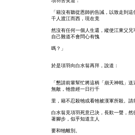
項羽苦笑道：
「籍沒有聽從恩師的告誡，以致走到這
千人渡江而西，現在竟
然沒有任何一個人生還，縱使江東父兄
自己難道不會問心有愧
嗎？」
於是項羽向白水翁再拜，說道：
「懇請前輩幫忙將這柄「崩天神戟」送
無敵，牠曾經一日行千
里，籍不忍殺牠或看牠被漢軍所殺。請
白水翁見項羽死意已決，長歎一聲，然
著腳步，似乎知道主人
要和牠離別。