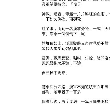
漢軍望風披靡。「崩天
神戟」過處，帶起一片片鮮紅的血雨，
一下如戈倒砍。項羽殺
紅了眼，衝到一名漢將旁邊，一式「天
來。漢軍一個個倒下，屍
體堆積如山。漢軍驍將赤泉侯見勢不對
泉侯人馬受到強烈真氣
震盪，戰馬受驚、嘶叫、失控，隨即沒
死死緊抱著馬頸，不讓
自己掉下馬來。
楚軍兵分四路，漢軍不知道項王在那裏
都尉。楚軍殺了一百多
個漢兵後，再度集結，一算只損失兩騎