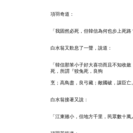
項羽奇道：
「我固然必死，但韓信為何也步上死路
白水翁又歎息了一聲，說道：
「韓信那笨小子好大喜功而且不知收斂
死，所謂『狡兔死，良狗
烹；高鳥盡，良弓藏；敵國破，謀臣亡
白水翁接著又說：
「江東雖小，但地方千里，民眾數十萬