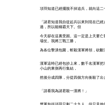
項羽知道已經擺脫不掉追兵，就向這二
「諸君知道我自從起兵以來到現在已經
過，所以能稱霸天下。但
今天卻在這裏受困。這一定是上天要亡
場仗。我將三戰三勝，
為各位擊潰包圍，斬殺漢軍將領，砍斷
漢軍這時已經包抄上來，數千名漢軍把
小山的東側再行集結，
然後分成四隊，分從四個方向衝殺了出
「請看我為諸君殺一漢將！」
楚軍包括項羽只剩二十九人，但只見他