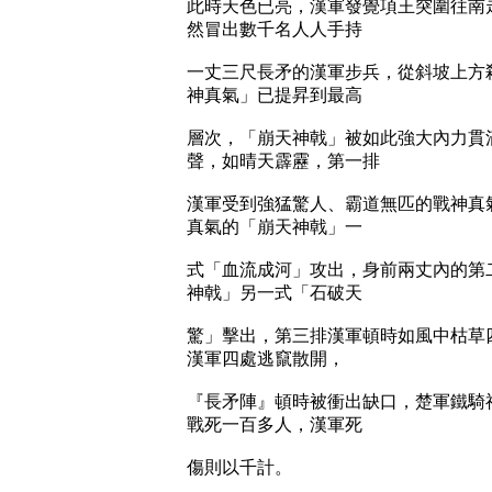
此時天色已亮，漢軍發覺項王突圍往南
然冒出數千名人人手持
一丈三尺長矛的漢軍步兵，從斜坡上方
神真氣」已提昇到最高
層次，「崩天神戟」被如此強大內力貫
聲，如晴天霹靂，第一排
漢軍受到強猛驚人、霸道無匹的戰神真
真氣的「崩天神戟」一
式「血流成河」攻出，身前兩丈內的第
神戟」另一式「石破天
驚」擊出，第三排漢軍頓時如風中枯草
漢軍四處逃竄散開，
『長矛陣』頓時被衝出缺口，楚軍鐵騎
戰死一百多人，漢軍死
傷則以千計。