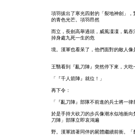
項羽拔出了寒光四射的「裂地神劍」，
的青色光芒。項羽昂然
而立，長劍高舉過頭，威風凜凜，氣吞
掉身處九死一生的危
境。漢軍也看呆了，他們面對的敵人像
王翳看到『亂刀陣』突然停下來，大吃
「『千人箭陣』就位！」
再下令：
「『亂刀陣』部隊不前進的兵士將一律
於是手持大砍刀的步兵像潮水似地衝向
刀陣」部隊立即哀鴻遍
野。漢軍踏著同伴的屍體繼續前衝。「