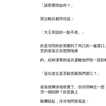
「諸君覺得如何？」
眾位騎兵都拜伏說：
「大王所說的一點不差。」
於是項羽終於突圍到了烏江的一處渡口
笠的老翁正在悠閒地垂
釣。此時漢軍的追兵還離他們有一段距
「這位老丈是否願意載我們渡江？」
老翁很爽快地答應了。但項羽轉念一想
另一個陷阱？於是臉上
殺機頓起，冷冷地問老翁說：