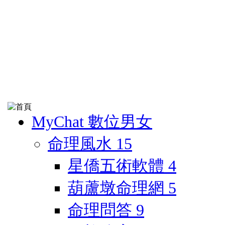
MyChat 數位男女
命理風水
15
星僑五術軟體
4
葫蘆墩命理網
5
命理問答
9