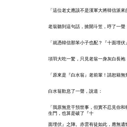
「這位老丈應該不是漢軍大將韓信派來
老翁聽到這句話，掀開斗笠，哼了一聲
「就憑韓信那笨小子也配？『十面埋伏
項羽大吃一驚，只見老翁一身灰白長袍
「原來是『白水翁』老前輩！請恕籍無
白水翁歎息了一聲，說道：
「我原無意干預世事，但實不忍見你和
生門，也算是破了『十
面埋伏』之陣。赤雲有徒如此，應無遺