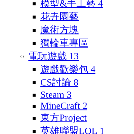
模型&手工藝
4
花卉園藝
魔術方塊
獨輪車專區
電玩遊戲
13
遊戲歡樂包
4
CS討論
8
Steam
3
MineCraft
2
東方Project
英雄聯盟LOL
1