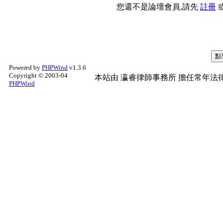
您還不是論壇會員,請先
註冊
Powered by
PHPWind
v1.3.6
Copyright © 2003-04
本站由
瀛睿律師事務所
擔任常年法律
PHPWind