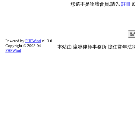
您還不是論壇會員,請先
註冊
Powered by
PHPWind
v1.3.6
Copyright © 2003-04
本站由
瀛睿律師事務所
擔任常年法律
PHPWind