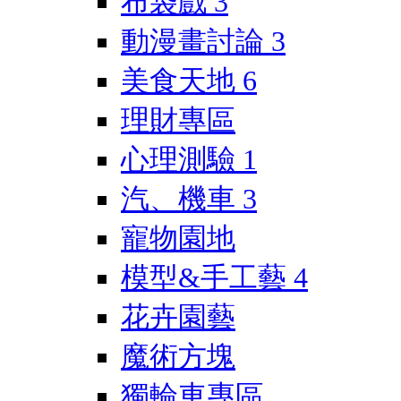
布袋戲
3
動漫畫討論
3
美食天地
6
理財專區
心理測驗
1
汽、機車
3
寵物園地
模型&手工藝
4
花卉園藝
魔術方塊
獨輪車專區