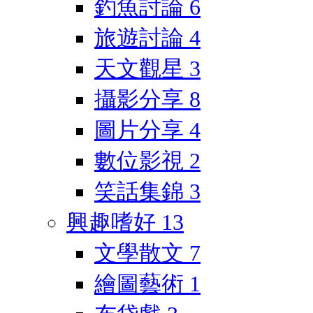
釣魚討論
6
旅遊討論
4
天文觀星
3
攝影分享
8
圖片分享
4
數位影視
2
笑話集錦
3
興趣嗜好
13
文學散文
7
繪圖藝術
1