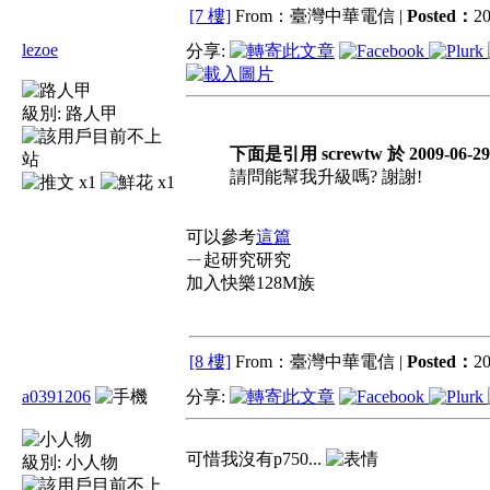
[7 樓]
From：臺灣中華電信 |
Posted：
20
lezoe
分享:
級別:
路人甲
下面是引用 screwtw 於 2009-06-29
請問能幫我升級嗎? 謝謝!
x1
x1
可以參考
這篇
ㄧ起研究研究
加入快樂128M族
[8 樓]
From：臺灣中華電信 |
Posted：
20
a0391206
分享:
可惜我沒有p750...
級別:
小人物