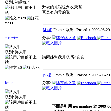
級別:
初露鋒芒
升級的過程也要收費喔
真是有夠貴的啦
x328
x299
[4 樓]
From：歐洲 |
Posted：
2009-06-29 
screwtw
分享:
級別:
路人甲
請問能幫我升級嗎? 謝謝!
x0
x3
[5 樓]
From：歐洲 |
Posted：
2009-06-29 
lezoe
分享:
級別:
路人甲
下面是引用 normanliao 於 2009-06