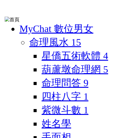
MyChat 數位男女
命理風水
15
星僑五術軟體
4
葫蘆墩命理網
5
命理問答
9
四柱八字
1
紫微斗數
1
姓名學
手面相