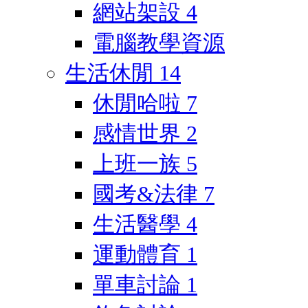
網站架設
4
電腦教學資源
生活休閒
14
休閒哈啦
7
感情世界
2
上班一族
5
國考&法律
7
生活醫學
4
運動體育
1
單車討論
1