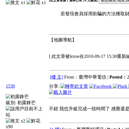
[此文章售價
1
雅幣已有
24
人購買]
x1
x1
若發現會員採用欺騙的方法獲取財富
【地圖導航】
[ 此文章被lezoe在2010-09-17 15:30重新
[樓 主]
From：臺灣中華電信 |
Posted：
2
1530
分享:
級別:
初露鋒芒
不錯 我也升級完成一段時間了 感覺還
x2
x90