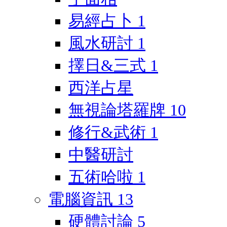
易經占卜
1
風水研討
1
擇日&三式
1
西洋占星
無視論塔羅牌
10
修行&武術
1
中醫研討
五術哈啦
1
電腦資訊
13
硬體討論
5