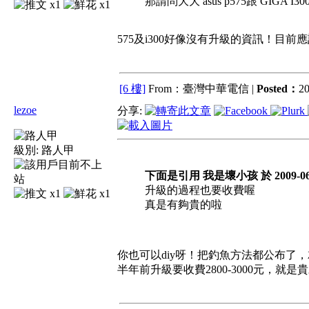
那請問大大 asus p575跟 GIGA
x1
x1
575及i300好像沒有升級的資訊！目前
[6 樓]
From：臺灣中華電信 |
Posted：
20
lezoe
分享:
級別:
路人甲
下面是引用 我是壞小孩 於 2009-06-2
升級的過程也要收費喔
x1
x1
真是有夠貴的啦
你也可以diy呀！把釣魚方法都公布了
半年前升級要收費2800-3000元，就是貴