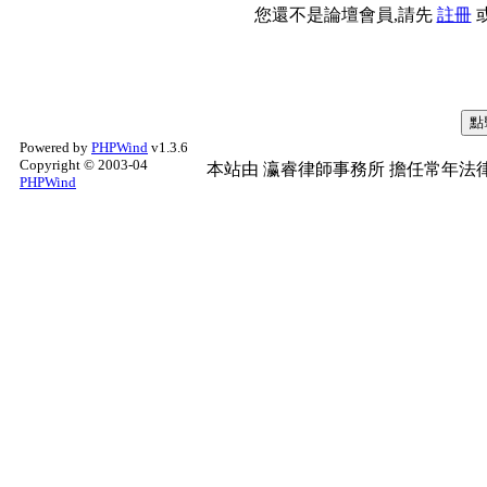
您還不是論壇會員,請先
註冊
Powered by
PHPWind
v1.3.6
Copyright © 2003-04
本站由
瀛睿律師事務所
擔任常年法律
PHPWind