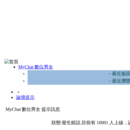
MyChat 數位男女
－最近版
－最近瀏
»
論壇提示
MyChat 數位男女 提示訊息
狀態:發生錯誤,目前有 10001 人上線