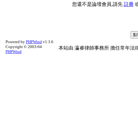
您還不是論壇會員,請先
註冊
Powered by
PHPWind
v1.3.6
Copyright © 2003-04
本站由
瀛睿律師事務所
擔任常年法律
PHPWind