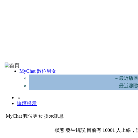
MyChat 數位男女
－最近版
－最近瀏
»
論壇提示
MyChat 數位男女 提示訊息
狀態:發生錯誤,目前有 10001 人上線