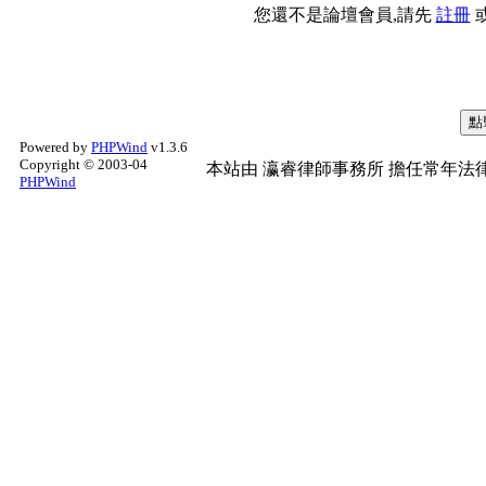
您還不是論壇會員,請先
註冊
Powered by
PHPWind
v1.3.6
Copyright © 2003-04
本站由
瀛睿律師事務所
擔任常年法律
PHPWind