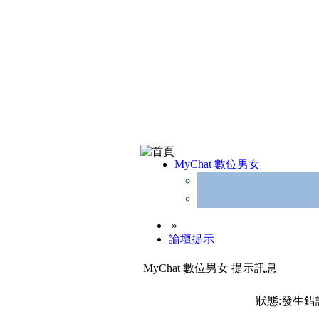
MyChat 數位男女
»
論壇提示
MyChat 數位男女 提示訊息
狀態:發生錯誤